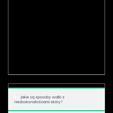
Jakie są sposoby walki z
niedoskonałościami skóry?