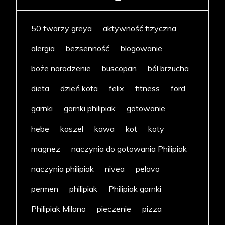
50 twarzy greya
aktywność fizyczna
alergia
bezsenność
blogowanie
boże narodzenie
buscopan
ból brzucha
dieta
dzień kota
felix
fitness
ford
garnki
garnki philipiak
gotowanie
hebe
kaszel
kawa
kot
koty
magnez
naczynia do gotowania Philipiak
naczynia philipiak
nivea
pelavo
permen
philipiak
Philipiak garnki
Philipiak Milano
pieczenie
pizza