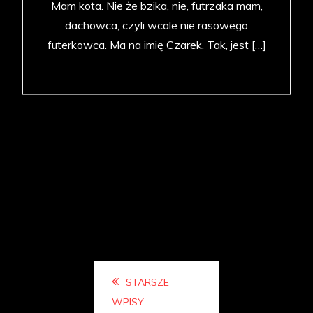
Mam kota. Nie że bzika, nie, futrzaka mam,
dachowca, czyli wcale nie rasowego
futerkowca. Ma na imię Czarek. Tak, jest […]
Nawigacja
STARSZE
WPISY