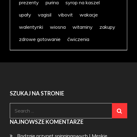
prezenty
purina
syrop na kaszel
upały
vagisil
vibovit
wakacje
walentynki
wiosna
witaminy
zakupy
zdrowe gotowanie
ćwiczenia
SZUKAJ NA STRONIE
Search
for:
NAJNOWSZE KOMENTARZE
Rodzaje przynęt spinningowych | Męskie