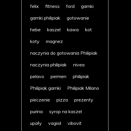
felix
fitness
ford
garnki
garnki philipiak
gotowanie
hebe
kaszel
kawa
kot
koty
magnez
naczynia do gotowania Philipiak
naczynia philipiak
nivea
pelavo
permen
philipiak
Philipiak garnki
Philipiak Milano
pieczenie
pizza
prezenty
purina
syrop na kaszel
upały
vagisil
vibovit