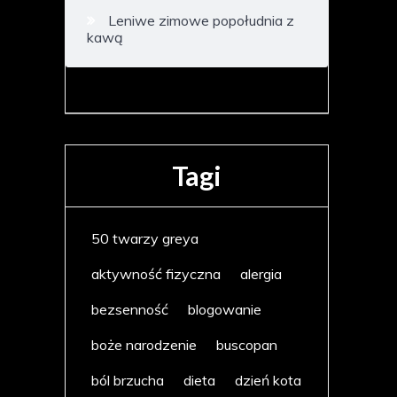
Leniwe zimowe popołudnia z
kawą
Tagi
50 twarzy greya
aktywność fizyczna
alergia
bezsenność
blogowanie
boże narodzenie
buscopan
ból brzucha
dieta
dzień kota