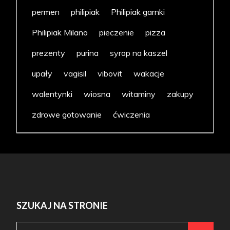
permen
philipiak
Philipiak garnki
Philipiak Milano
pieczenie
pizza
prezenty
purina
syrop na kaszel
upały
vagisil
vibovit
wakacje
walentynki
wiosna
witaminy
zakupy
zdrowe gotowanie
ćwiczenia
SZUKAJ NA STRONIE
Search