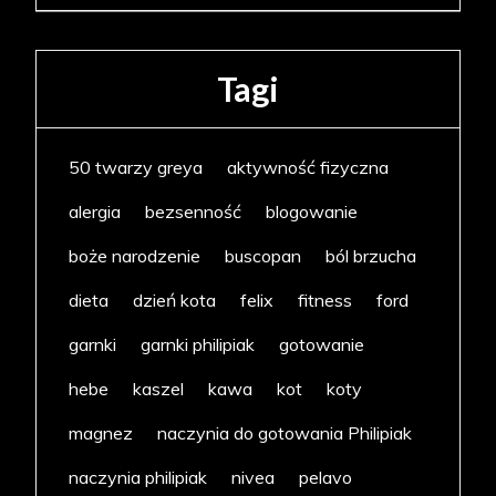
Tagi
50 twarzy greya
aktywność fizyczna
alergia
bezsenność
blogowanie
boże narodzenie
buscopan
ból brzucha
dieta
dzień kota
felix
fitness
ford
garnki
garnki philipiak
gotowanie
hebe
kaszel
kawa
kot
koty
magnez
naczynia do gotowania Philipiak
naczynia philipiak
nivea
pelavo