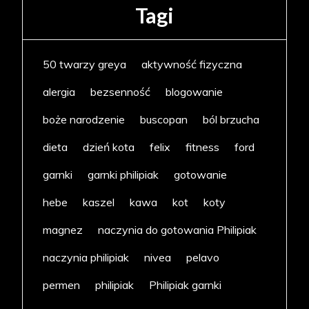
Tagi
50 twarzy greya
aktywność fizyczna
alergia
bezsenność
blogowanie
boże narodzenie
buscopan
ból brzucha
dieta
dzień kota
felix
fitness
ford
garnki
garnki philipiak
gotowanie
hebe
kaszel
kawa
kot
koty
magnez
naczynia do gotowania Philipiak
naczynia philipiak
nivea
pelavo
permen
philipiak
Philipiak garnki