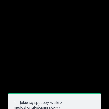
Jakie są sposoby walki z
niedoskonałościami skóry?