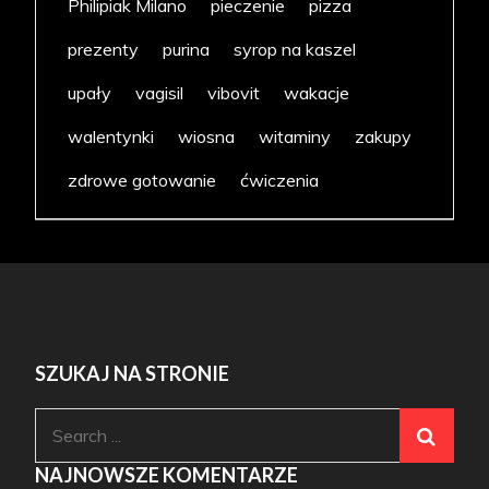
Philipiak Milano
pieczenie
pizza
prezenty
purina
syrop na kaszel
upały
vagisil
vibovit
wakacje
walentynki
wiosna
witaminy
zakupy
zdrowe gotowanie
ćwiczenia
SZUKAJ NA STRONIE
Search
for:
NAJNOWSZE KOMENTARZE