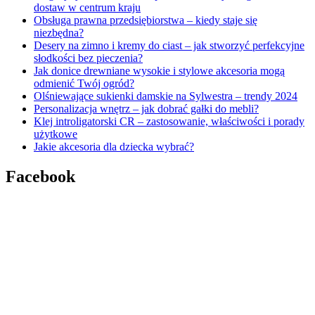
dostaw w centrum kraju
Obsługa prawna przedsiębiorstwa – kiedy staje się
niezbędna?
Desery na zimno i kremy do ciast – jak stworzyć perfekcyjne
słodkości bez pieczenia?
Jak donice drewniane wysokie i stylowe akcesoria mogą
odmienić Twój ogród?
Olśniewające sukienki damskie na Sylwestra – trendy 2024
Personalizacja wnętrz – jak dobrać gałki do mebli?
Klej introligatorski CR – zastosowanie, właściwości i porady
użytkowe
Jakie akcesoria dla dziecka wybrać?
Facebook