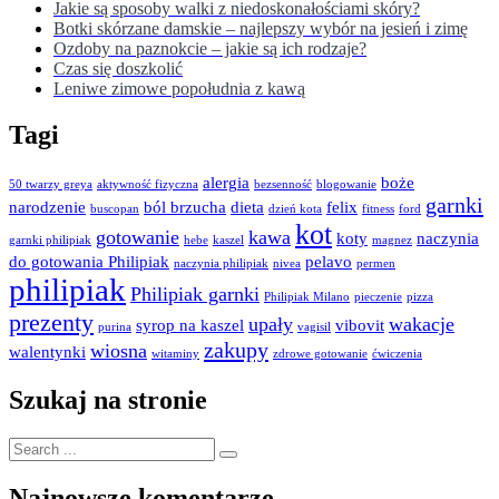
Jakie są sposoby walki z niedoskonałościami skóry?
Botki skórzane damskie – najlepszy wybór na jesień i zimę
Ozdoby na paznokcie – jakie są ich rodzaje?
Czas się doszkolić
Leniwe zimowe popołudnia z kawą
Tagi
alergia
boże
50 twarzy greya
aktywność fizyczna
bezsenność
blogowanie
garnki
narodzenie
ból brzucha
dieta
felix
buscopan
dzień kota
fitness
ford
kot
gotowanie
kawa
koty
naczynia
garnki philipiak
hebe
kaszel
magnez
do gotowania Philipiak
pelavo
naczynia philipiak
nivea
permen
philipiak
Philipiak garnki
Philipiak Milano
pieczenie
pizza
prezenty
upały
wakacje
syrop na kaszel
vibovit
purina
vagisil
zakupy
wiosna
walentynki
witaminy
zdrowe gotowanie
ćwiczenia
Szukaj na stronie
Search
for:
Najnowsze komentarze