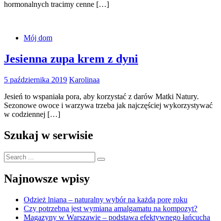
hormonalnych tracimy cenne […]
Mój dom
Jesienna zupa krem z dyni
5 października 2019
Karolinaa
Jesień to wspaniała pora, aby korzystać z darów Matki Natury.
Sezonowe owoce i warzywa trzeba jak najczęściej wykorzystywać
w codziennej […]
Szukaj w serwisie
Search
for:
Najnowsze wpisy
Odzież lniana – naturalny wybór na każdą porę roku
Czy potrzebna jest wymiana amalgamatu na kompozyt?
Magazyny w Warszawie – podstawa efektywnego łańcucha