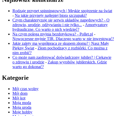
Rodzaje przynęt spinningowych | Męskie spojrzenie na świat
-
Na jakie przynęty najlepiej biorą szczupaki?
Czym charakteryzuje się serwis układów napędowych? - O
zdrowiu, urodzie, odżywianiu i nie tylko...
-
Amortyzatory
hydrauliczne. Co warto o nich wiedzieć?
Na czym polega myjnia bezdotykowa? - Pollet.pl
-
Nowoczesne myjnie TIR. Dlaczego warto w nie inwestować?
Jakie zalety ma współpraca ze skupem złomu? | Nasz Mały
Piękny Świat
-
Złom pochodzący z rozbiórki. Co można z
nim zrobić?
Co może nam zaoferować doświadczony jubiler? | Ciekawie
o zdrowiu i urodzie
-
Zakup wyrobów jubilerskich. Gdzie
warto go dokonać?
Kategorie
Mój czas wolny
Mój dom
Mój kot
Moja moda
Moja uroda
Moje hobby