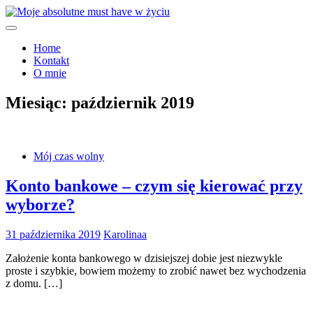
Skip
to
Moje must have
content
Moje absolutne must have w
Home
Kontakt
życiu
O mnie
Miesiąc:
październik 2019
Mój czas wolny
Konto bankowe – czym się kierować przy
wyborze?
31 października 2019
Karolinaa
Założenie konta bankowego w dzisiejszej dobie jest niezwykle
proste i szybkie, bowiem możemy to zrobić nawet bez wychodzenia
z domu. […]