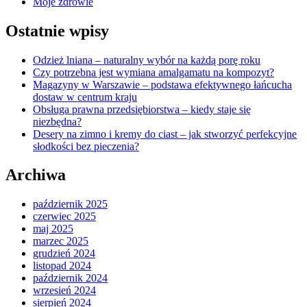
Moje zdrowie
Ostatnie wpisy
Odzież lniana – naturalny wybór na każdą porę roku
Czy potrzebna jest wymiana amalgamatu na kompozyt?
Magazyny w Warszawie – podstawa efektywnego łańcucha
dostaw w centrum kraju
Obsługa prawna przedsiębiorstwa – kiedy staje się
niezbędna?
Desery na zimno i kremy do ciast – jak stworzyć perfekcyjne
słodkości bez pieczenia?
Archiwa
październik 2025
czerwiec 2025
maj 2025
marzec 2025
grudzień 2024
listopad 2024
październik 2024
wrzesień 2024
sierpień 2024