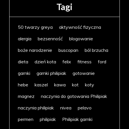
Tagi
50 twarzy greya
aktywność fizyczna
alergia
bezsenność
blogowanie
boże narodzenie
buscopan
ból brzucha
dieta
dzień kota
felix
fitness
ford
garnki
garnki philipiak
gotowanie
hebe
kaszel
kawa
kot
koty
magnez
naczynia do gotowania Philipiak
naczynia philipiak
nivea
pelavo
permen
philipiak
Philipiak garnki