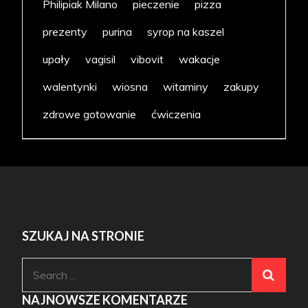
Philipiak Milano
pieczenie
pizza
prezenty
purina
syrop na kaszel
upały
vagisil
vibovit
wakacje
walentynki
wiosna
witaminy
zakupy
zdrowe gotowanie
ćwiczenia
SZUKAJ NA STRONIE
Search
for:
NAJNOWSZE KOMENTARZE