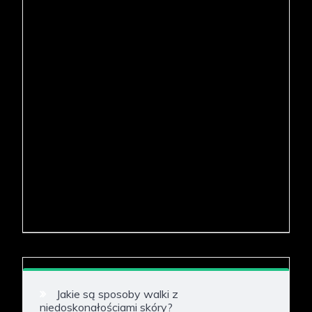
Jakie są sposoby walki z
niedoskonałościami skóry?