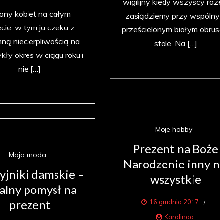
wigilijny kiedy wszyscy ra
iony kobiet na całym
zasiądziemy przy wspóln
cie, w tym ja czeka z
prześcielonym białym obru
ną niecierpliwością na
stole. Na […]
kły okres w ciągu roku i
nie […]
Moje hobby
Prezent na Boże
Moja moda
Narodzenie inny n
yjniki damskie –
wszystkie
alny pomysł na
prezent
16 grudnia 2017
Karolinaa