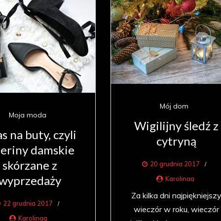
Mój dom
Moja moda
Wigilijny śledź z
s na buty, czyli
cytryną
leriny damskie
skórzane z
20 grudnia 2017
wyprzedaży
Karolinaa
Za kilka dni najpiękniejsz
22 grudnia 2017
wieczór w roku, wieczór
Karolinaa