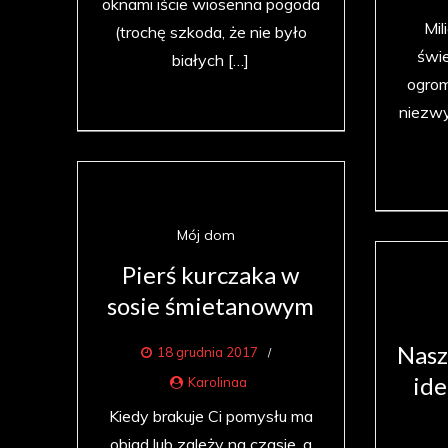
oknami iście wiosenna pogoda
Mil
(trochę szkoda, że nie było
świe
białych […]
ogrom
niezwy
Mój dom
Pierś kurczaka w
sosie śmietanowym
Nasz
18 grudnia 2017
ide
Karolinaa
Kiedy brakuje Ci pomysłu ma
obiad lub zależy na czasie, a