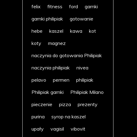
felix
fitness
ford
garnki
garnki philipiak
gotowanie
hebe
kaszel
kawa
kot
koty
magnez
naczynia do gotowania Philipiak
naczynia philipiak
nivea
pelavo
permen
philipiak
Philipiak garnki
Philipiak Milano
pieczenie
pizza
prezenty
purina
syrop na kaszel
upały
vagisil
vibovit