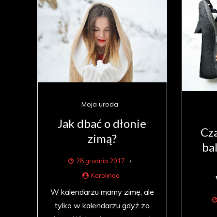
Moja uroda
Jak dbać o dłonie
Cza
zimą?
ba
28 grudnia 2017
Karolinaa
W kalendarzu mamy zimę, ale
tylko w kalendarzu gdyż za