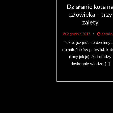
Działanie kota n
człowieka – trzy
zalety
2 grudnia 2017
Karoli
Tak to już jest, że dzielimy 
na miłośników psów lub ko
(tacy jak ja). A ci drudzy
doskonale wiedzą […]