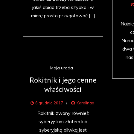
jakiś obiad trzeba szybko i w
miarę prosto przygotować […]
Najpię
c
Narod
dwa 
nas
Moja uroda
Rokitnik i jego cenne
właściwości
6 grudnia 2017
Karolinaa
Rokitnik zwany również
syberyjskim złotem lub
syberyjską oliwką jest