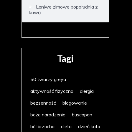
Leniwe zimowe popołudnia z
kawą
Tagi
50 twarzy greya
aktywność fizyczna
alergia
bezsenność
blogowanie
boże narodzenie
buscopan
ból brzucha
dieta
dzień kota