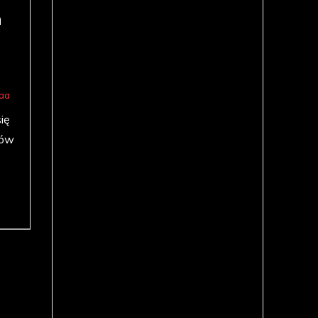
a
naa
się
tów