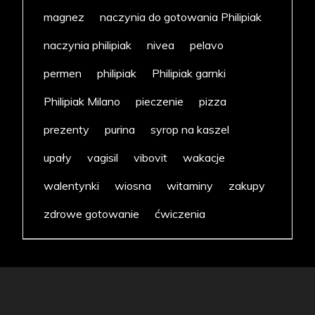
magnez
naczynia do gotowania Philipiak
naczynia philipiak
nivea
pelavo
permen
philipiak
Philipiak garnki
Philipiak Milano
pieczenie
pizza
prezenty
purina
syrop na kaszel
upały
vagisil
vibovit
wakacje
walentynki
wiosna
witaminy
zakupy
zdrowe gotowanie
ćwiczenia