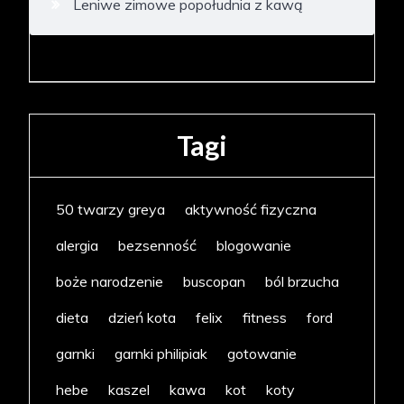
Leniwe zimowe popołudnia z kawą
Tagi
50 twarzy greya
aktywność fizyczna
alergia
bezsenność
blogowanie
boże narodzenie
buscopan
ból brzucha
dieta
dzień kota
felix
fitness
ford
garnki
garnki philipiak
gotowanie
hebe
kaszel
kawa
kot
koty