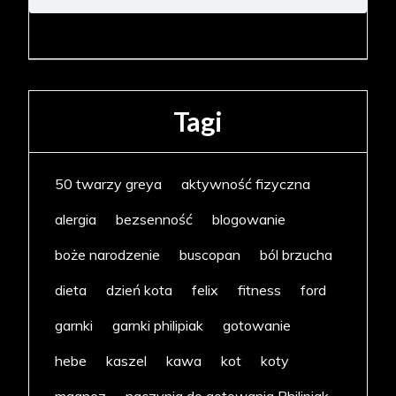
Tagi
50 twarzy greya
aktywność fizyczna
alergia
bezsenność
blogowanie
boże narodzenie
buscopan
ból brzucha
dieta
dzień kota
felix
fitness
ford
garnki
garnki philipiak
gotowanie
hebe
kaszel
kawa
kot
koty