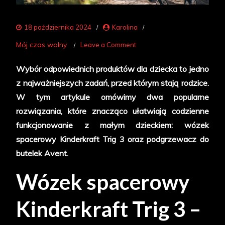
18 października 2024
Karolina
on
Mój czas wolny
Leave a Comment
Jakie
Wybór odpowiednich produktów dla dziecka to jedno
akcesoria
z najważniejszych zadań, przed którym stają rodzice.
dla
W tym artykule omówimy dwa popularne
dziecka
rozwiązania, które znacząco ułatwiają codzienne
wybrać?
funkcjonowanie z małym dzieckiem: wózek
spacerowy Kinderkraft Trig 3 oraz podgrzewacz do
butelek Avent.
Wózek spacerowy
Kinderkraft Trig 3 –