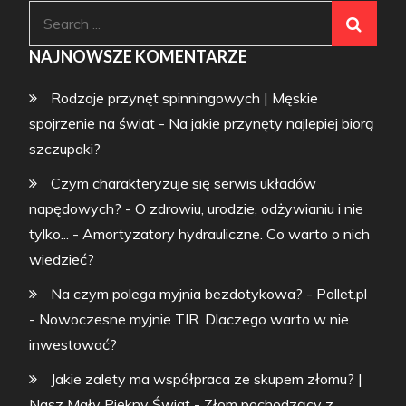
Search
for:
NAJNOWSZE KOMENTARZE
Rodzaje przynęt spinningowych | Męskie
spojrzenie na świat
-
Na jakie przynęty najlepiej biorą
szczupaki?
Czym charakteryzuje się serwis układów
napędowych? - O zdrowiu, urodzie, odżywianiu i nie
tylko...
-
Amortyzatory hydrauliczne. Co warto o nich
wiedzieć?
Na czym polega myjnia bezdotykowa? - Pollet.pl
-
Nowoczesne myjnie TIR. Dlaczego warto w nie
inwestować?
Jakie zalety ma współpraca ze skupem złomu? |
Nasz Mały Piękny Świat
-
Złom pochodzący z