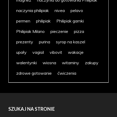
magnez
naczynia do gotowania Philipiak
naczynia philipiak
nivea
pelavo
permen
philipiak
Philipiak garnki
Philipiak Milano
pieczenie
pizza
prezenty
purina
syrop na kaszel
upały
vagisil
vibovit
wakacje
walentynki
wiosna
witaminy
zakupy
zdrowe gotowanie
ćwiczenia
SZUKAJ NA STRONIE