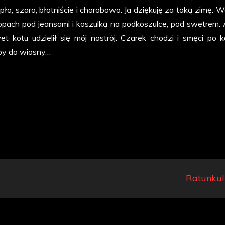
o, szaro, błotniście i chorobowo. Ja dziękuję za taką zimę. Wo
opach pod jeansami i koszulką na podkoszulce, pod swetrem. 
 kotu udzielił się mój nastrój. Czarek chodzi i smęci po k
Oby do wiosny…
Ratunku!