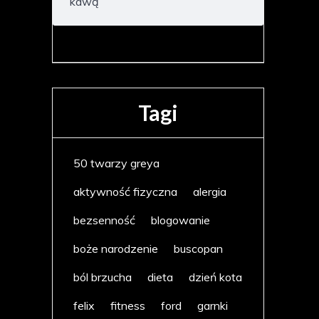
kawą
Tagi
50 twarzy greya
aktywność fizyczna
alergia
bezsenność
blogowanie
boże narodzenie
buscopan
ból brzucha
dieta
dzień kota
felix
fitness
ford
garnki