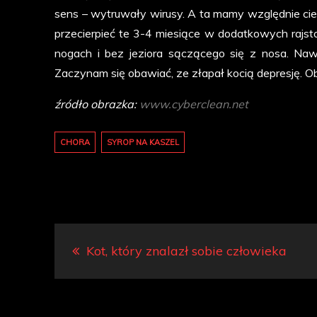
sens – wytruwały wirusy. A ta mamy względnie ciepł
przecierpieć te 3-4 miesiące w dodatkowych rajst
nogach i bez jeziora sączącego się z nosa. Nawet
Zaczynam się obawiać, ze złapał kocią depresję. 
źródło obrazka:
www.cyberclean.net
CHORA
SYROP NA KASZEL
Nawigacja
Kot, który znalazł sobie człowieka
wpisu