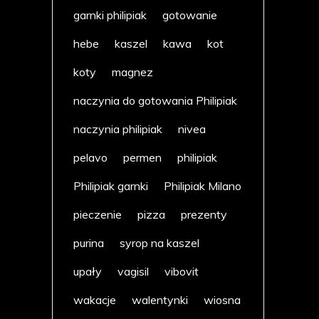
garnki philipiak
gotowanie
hebe
kaszel
kawa
kot
koty
magnez
naczynia do gotowania Philipiak
naczynia philipiak
nivea
pelavo
permen
philipiak
Philipiak garnki
Philipiak Milano
pieczenie
pizza
prezenty
purina
syrop na kaszel
upały
vagisil
vibovit
wakacje
walentynki
wiosna