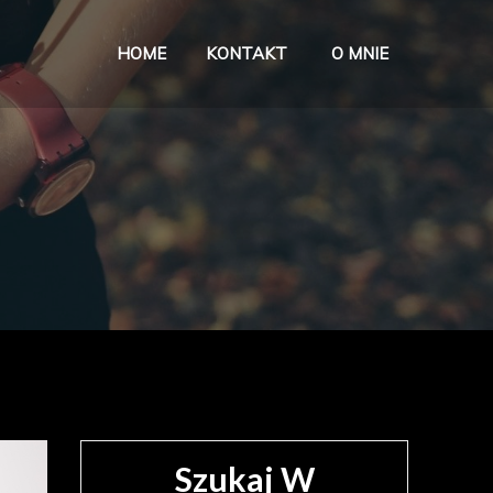
HOME
KONTAKT
O MNIE
ave w życiu
Szukaj W