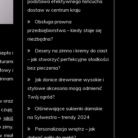
podstawa efektywnego łańcucha
dostaw w centrum kraju
Obsługa prawna
przedsiębiorstwa – kiedy staje się
niezbędna?
Desery na zimno i kremy do ciast
iepło i
– jak stworzyć perfekcyjne słodkości
turami
bez pieczenia?
łowy i
winnam
Jak donice drewniane wysokie i
stylowe akcesoria mogą odmienić
Twój ogród?
w oraz
Olśniewające sukienki damskie
czuję.
na Sylwestra – trendy 2024
ie
jakiś
o zimy.
Personalizacja wnętrz – jak
w miał
dobrać gałki do mebli?