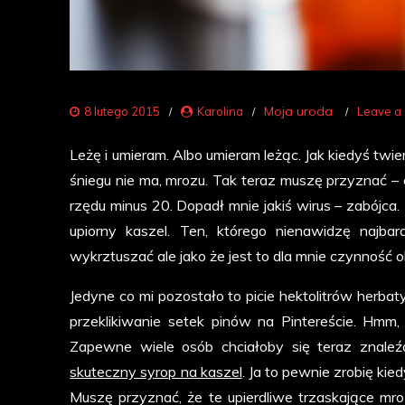
Moja uroda
8 lutego 2015
Karolina
Leave a
Leżę i umieram. Albo umieram leżąc. Jak kiedyś twier
śniegu nie ma, mrozu. Tak teraz muszę przyznać – 
rzędu minus 20. Dopadł mnie jakiś wirus – zabójca.
upiorny kaszel. Ten, którego nienawidzę najbar
wykrztuszać ale jako że jest to dla mnie czynność 
Jedyne co mi pozostało to picie hektolitrów herbaty
przeklikiwanie setek pinów na Pintereście. Hmm, w
Zapewne wiele osób chciałoby się teraz znaleźć
skuteczny syrop na kaszel
. Ja to pewnie zrobię kie
Muszę przyznać, że te upierdliwe trzaskające mr