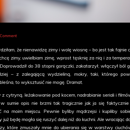
on
 Comment
Dopadło
dziłam, że nienawidzę zimy i wolę wiosnę – bo jest tak fajnie c
mnie!
chcę zimy, uwielbiam zimę, wprost tęsknię za nią i za tempera
 Doprowadził do 38 stopni gorączki, zakatarzył, włączył ból g
dziej – z zalegającą wydzieliną, mokry, taki, którego po
obleśna, to wyksztusić nie mogę. Dramat.
 z cytryną, leżakowanie pod kocem, nadrabianie seriali i filmó
 sumie opis nie brzmi tak tragicznie jak ja się faktycznie 
 na moim miejscu. Pewnie byliby mądrzejsi i kupiliby sob
dy już będę mogła się ruszyć dalej niż do kuchni. Ale wracając d
ozy, które zmuszały mnie do ubierania się w warstwy ciuchó