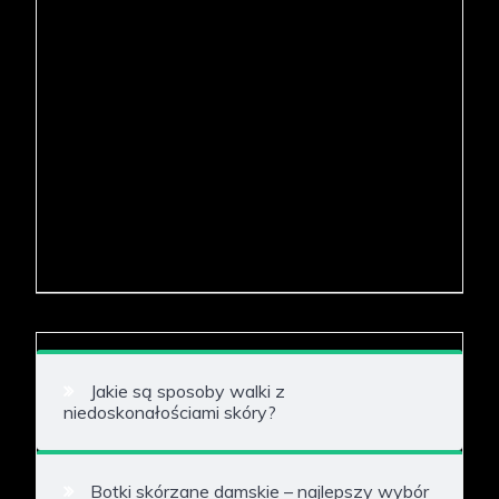
Jakie są sposoby walki z
niedoskonałościami skóry?
Botki skórzane damskie – najlepszy wybór