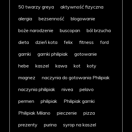
50 twarzy greya
aktywność fizyczna
alergia
bezsenność
blogowanie
boże narodzenie
buscopan
ból brzucha
dieta
dzień kota
felix
fitness
ford
garnki
garnki philipiak
gotowanie
hebe
kaszel
kawa
kot
koty
magnez
naczynia do gotowania Philipiak
naczynia philipiak
nivea
pelavo
permen
philipiak
Philipiak garnki
Philipiak Milano
pieczenie
pizza
prezenty
purina
syrop na kaszel