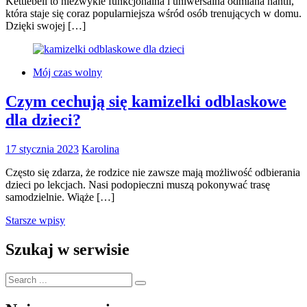
Kettlebell to niezwykle funkcjonalna i uniwersalna odmiana hantli,
która staje się coraz popularniejsza wśród osób trenujących w domu.
Dzięki swojej […]
Mój czas wolny
Czym cechują się kamizelki odblaskowe
dla dzieci?
17 stycznia 2023
Karolina
Często się zdarza, że rodzice nie zawsze mają możliwość odbierania
dzieci po lekcjach. Nasi podopieczni muszą pokonywać trasę
samodzielnie. Wiąże […]
Nawigacja
Starsze wpisy
po
Szukaj w serwisie
wpisach
Search
for: