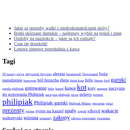
Jakie są sposoby walki z niedoskonałościami skóry?
Botki skórzane damskie – najlepszy wybór na jesień i zimę
Ozdoby na paznokcie – jakie są ich rodzaje?
Czas się doszkolić
Leniwe zimowe popołudnia z kawą
Tagi
alergia
boże
50 twarzy greya
aktywność fizyczna
bezsenność
blogowanie
garnki
narodzenie
ból brzucha
dieta
felix
buscopan
dzień kota
fitness
ford
kot
gotowanie
kawa
koty
naczynia
garnki philipiak
hebe
kaszel
magnez
do gotowania Philipiak
pelavo
naczynia philipiak
nivea
permen
philipiak
Philipiak garnki
Philipiak Milano
pieczenie
pizza
prezenty
upały
wakacje
syrop na kaszel
vibovit
purina
vagisil
zakupy
wiosna
walentynki
witaminy
zdrowe gotowanie
ćwiczenia