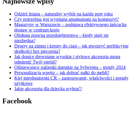
Najnowsze wpisy
Odzież lniana – naturalny wybór na każdą porę roku
Czy potrzebna jest wymiana amalgamatu na kompozyt?
Magazyny w Warszawie – podstawa efektywnego łańcucha
dostaw w centrum kraju
Obsługa prawna przedsiębiorstwa – kiedy staje się
niezbędna?
Desery na zimno i kremy do ciast – jak stworzyć perfekcyjne
słodkości bez pieczenia?
Jak donice drewniane wysokie i stylowe akcesoria mogą
odmienić Twój ogród?
Olśniewające sukienki damskie na Sylwestra – trendy 2024
Personalizacja wnętrz – jak dobrać gałki do mebli?
Klej introligatorski CR – zastosowanie, właściwości i porady
użytkowe
Jakie akcesoria dla dziecka wybrać?
Facebook