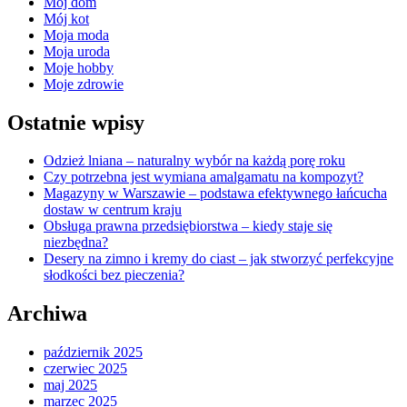
Mój dom
Mój kot
Moja moda
Moja uroda
Moje hobby
Moje zdrowie
Ostatnie wpisy
Odzież lniana – naturalny wybór na każdą porę roku
Czy potrzebna jest wymiana amalgamatu na kompozyt?
Magazyny w Warszawie – podstawa efektywnego łańcucha
dostaw w centrum kraju
Obsługa prawna przedsiębiorstwa – kiedy staje się
niezbędna?
Desery na zimno i kremy do ciast – jak stworzyć perfekcyjne
słodkości bez pieczenia?
Archiwa
październik 2025
czerwiec 2025
maj 2025
marzec 2025