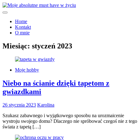
Skip
to
Moje must have
content
Moje absolutne must have w
Home
Kontakt
życiu
O mnie
Miesiąc:
styczeń 2023
Moje hobby
Niebo na ścianie dzięki tapetom z
gwiazdkami
26 stycznia 2023
Karolina
Szukasz zabawnego i wyjątkowego sposobu na urozmaicenie
wystroju swojego domu? Dlaczego nie spróbować czegoś nie z tego
świata z tapetą […]