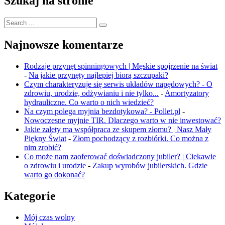
Szukaj na stronie
Search
for:
Najnowsze komentarze
Rodzaje przynęt spinningowych | Męskie spojrzenie na świat
-
Na jakie przynęty najlepiej biorą szczupaki?
Czym charakteryzuje się serwis układów napędowych? - O
zdrowiu, urodzie, odżywianiu i nie tylko...
-
Amortyzatory
hydrauliczne. Co warto o nich wiedzieć?
Na czym polega myjnia bezdotykowa? - Pollet.pl
-
Nowoczesne myjnie TIR. Dlaczego warto w nie inwestować?
Jakie zalety ma współpraca ze skupem złomu? | Nasz Mały
Piękny Świat
-
Złom pochodzący z rozbiórki. Co można z
nim zrobić?
Co może nam zaoferować doświadczony jubiler? | Ciekawie
o zdrowiu i urodzie
-
Zakup wyrobów jubilerskich. Gdzie
warto go dokonać?
Kategorie
Mój czas wolny