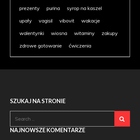
prezenty
purina
syrop na kaszel
upały
vagisil
vibovit
wakacje
walentynki
wiosna
witaminy
zakupy
zdrowe gotowanie
ćwiczenia
SZUKAJ NA STRONIE
Search
for:
NAJNOWSZE KOMENTARZE