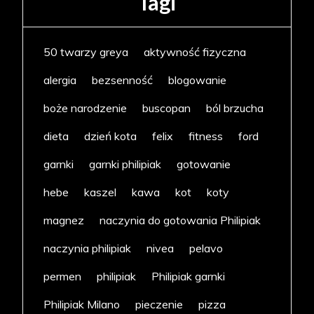
Tagi
50 twarzy greya
aktywność fizyczna
alergia
bezsenność
blogowanie
boże narodzenie
buscopan
ból brzucha
dieta
dzień kota
felix
fitness
ford
garnki
garnki philipiak
gotowanie
hebe
kaszel
kawa
kot
koty
magnez
naczynia do gotowania Philipiak
naczynia philipiak
nivea
pelavo
permen
philipiak
Philipiak garnki
Philipiak Milano
pieczenie
pizza