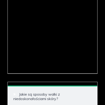
Jakie są sposoby walki z
niedoskonałościami skóry?