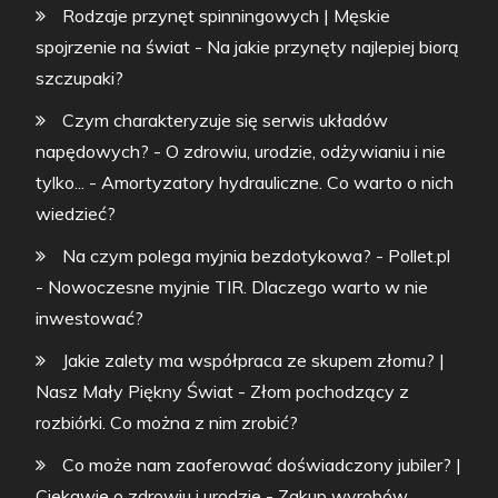
Rodzaje przynęt spinningowych | Męskie
spojrzenie na świat
-
Na jakie przynęty najlepiej biorą
szczupaki?
Czym charakteryzuje się serwis układów
napędowych? - O zdrowiu, urodzie, odżywianiu i nie
tylko...
-
Amortyzatory hydrauliczne. Co warto o nich
wiedzieć?
Na czym polega myjnia bezdotykowa? - Pollet.pl
-
Nowoczesne myjnie TIR. Dlaczego warto w nie
inwestować?
Jakie zalety ma współpraca ze skupem złomu? |
Nasz Mały Piękny Świat
-
Złom pochodzący z
rozbiórki. Co można z nim zrobić?
Co może nam zaoferować doświadczony jubiler? |
Ciekawie o zdrowiu i urodzie
-
Zakup wyrobów