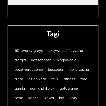
Tagi
50 twarzy greya
aktywność fizyczna
alergia
bezsenność
blogowanie
boże narodzenie
buscopan
ból brzucha
dieta
dzień kota
felix
fitness
ford
garnki
garnki philipiak
gotowanie
hebe
kaszel
kawa
kot
koty