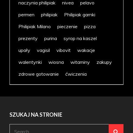
naczynia philipiak
nivea
pelavo
permen
philipiak
Philipiak garnki
Philipiak Milano
pieczenie
pizza
prezenty
purina
syrop na kaszel
upały
vagisil
vibovit
wakacje
walentynki
wiosna
witaminy
zakupy
zdrowe gotowanie
ćwiczenia
SZUKAJ NA STRONIE
Search