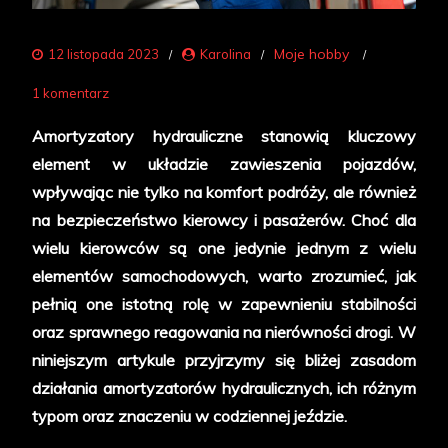
Moje hobby
12 listopada 2023
Karolina
do
1 komentarz
Amortyzatory
Amortyzatory hydrauliczne stanowią kluczowy
hydrauliczne.
element w układzie zawieszenia pojazdów,
Co
wpływając nie tylko na komfort podróży, ale również
warto
na bezpieczeństwo kierowcy i pasażerów. Choć dla
o
wielu kierowców są one jedynie jednym z wielu
nich
elementów samochodowych, warto zrozumieć, jak
wiedzieć?
pełnią one istotną rolę w zapewnieniu stabilności
oraz sprawnego reagowania na nierówności drogi. W
niniejszym artykule przyjrzymy się bliżej zasadom
działania amortyzatorów hydraulicznych, ich różnym
typom oraz znaczeniu w codziennej jeździe.