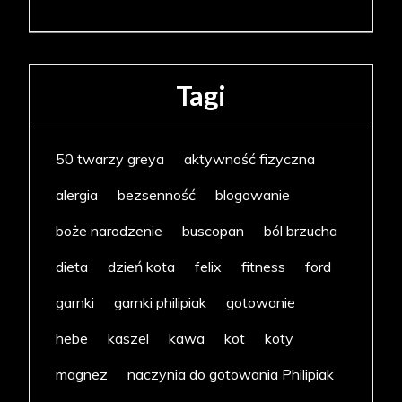
Tagi
50 twarzy greya
aktywność fizyczna
alergia
bezsenność
blogowanie
boże narodzenie
buscopan
ból brzucha
dieta
dzień kota
felix
fitness
ford
garnki
garnki philipiak
gotowanie
hebe
kaszel
kawa
kot
koty
magnez
naczynia do gotowania Philipiak