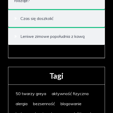
rodzaje?
Czas się doszkolić
Leniwe zimowe popołudnia z kawą
Tagi
50 twarzy greya
aktywność fizyczna
alergia
bezsenność
blogowanie