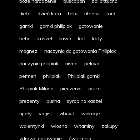
boże narodzenie
buscopan
ból brzucha
dieta
dzień kota
felix
fitness
ford
garnki
garnki philipiak
gotowanie
hebe
kaszel
kawa
kot
koty
magnez
naczynia do gotowania Philipiak
naczynia philipiak
nivea
pelavo
permen
philipiak
Philipiak garnki
Philipiak Milano
pieczenie
pizza
prezenty
purina
syrop na kaszel
upały
vagisil
vibovit
wakacje
walentynki
wiosna
witaminy
zakupy
zdrowe gotowanie
ćwiczenia