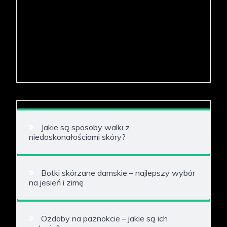
Jakie są sposoby walki z
niedoskonałościami skóry?
Botki skórzane damskie – najlepszy wybór
na jesień i zimę
Ozdoby na paznokcie – jakie są ich