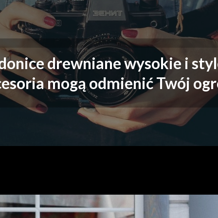
Moje absolutne must h
Moje must have
 donice drewniane wysokie i sty
esoria mogą odmienić Twój og