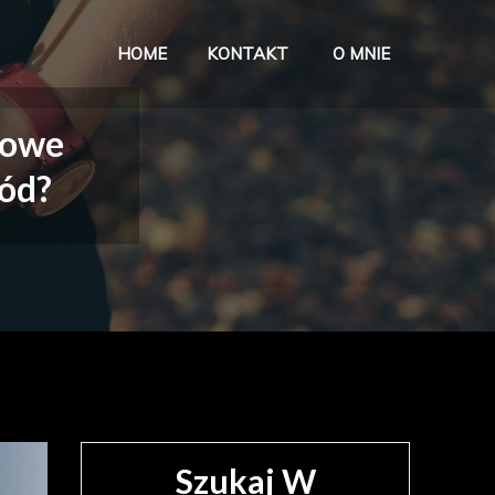
HOME
KONTAKT
O MNIE
ave w życiu
lowe
ród?
Szukaj W