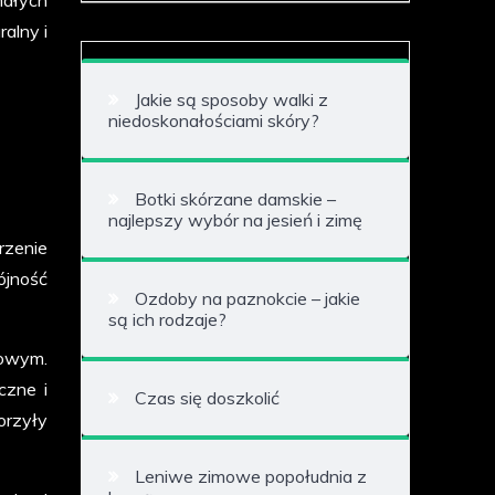
alny i
Jakie są sposoby walki z
niedoskonałościami skóry?
Botki skórzane damskie –
najlepszy wybór na jesień i zimę
rzenie
ójność
Ozdoby na paznokcie – jakie
są ich rodzaje?
łowym.
czne i
Czas się doszkolić
orzyły
Leniwe zimowe popołudnia z