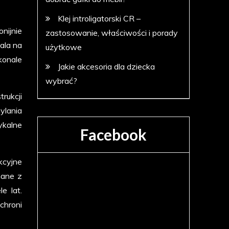
Klej introligatorski CR –
nijnie
zastosowanie, właściwości i porady
ala na
użytkowe
konale
Jakie akcesoria dla dziecka
wybrać?
rukcji
ylania
ykalne
Facebook
kcyjne
nane z
e lat.
chroni