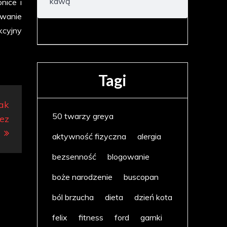
kawą
nice i
owanie
kcyjny
Tagi
jak
50 twarzy greya
bez
aktywność fizyczna
alergia
bezsenność
blogowanie
boże narodzenie
buscopan
ból brzucha
dieta
dzień kota
felix
fitness
ford
garnki