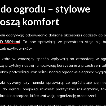
 do ogrodu – stylowe
noszą komfort
grodu odgrywają odpowiednio dobrane akcesoria i gadżety do o
OD-399.html
. To one sprawiają, że przestrzeń staje się ba
rzeb użytkowników.
, które w znaczący sposób wpływają na atmosferę w ogr
ą przytulny nastrój i umożliwiają korzystanie z przestrzeni ta
imi podkreślają urok roślin i nadają ogrodowi elegancki wyglą
zki, dywany czy hamaki, sprawiają, że ogród staje się mi
 do ogrodu obejmują również praktyczne rozwiązania, tak
atki na pnącza, które ułatwiają organizację przestrzeni.
est także wykorzystanie fontann, oczek wodnych lub m