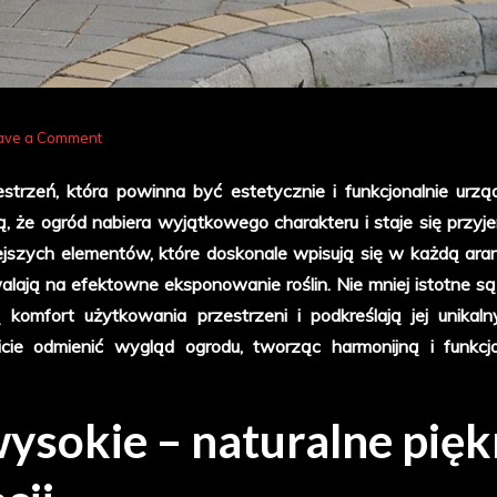
on
ave a Comment
Jak
estrzeń, która powinna być estetycznie i funkcjonalnie urzą
donice
ą, że ogród nabiera wyjątkowego charakteru i staje się przy
drewniane
jszych elementów, które doskonale wpisują się w każdą aran
wysokie
alają na efektowne eksponowanie roślin. Nie mniej istotne są
i
komfort użytkowania przestrzeni i podkreślają jej unikalny
stylowe
e odmienić wygląd ogrodu, tworząc harmonijną i funkcj
akcesoria
mogą
odmienić
ysokie – naturalne pię
Twój
ogród?