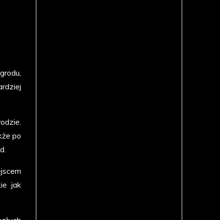
grodu,
rdziej
odzie.
kże po
d.
ejscem
ie jak
ałych