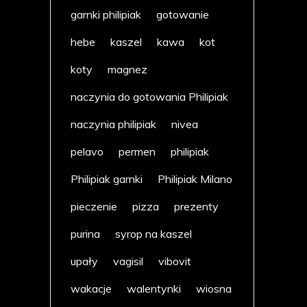
garnki philipiak
gotowanie
hebe
kaszel
kawa
kot
koty
magnez
naczynia do gotowania Philipiak
naczynia philipiak
nivea
pelavo
permen
philipiak
Philipiak garnki
Philipiak Milano
pieczenie
pizza
prezenty
purina
syrop na kaszel
upały
vagisil
vibovit
wakacje
walentynki
wiosna