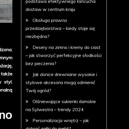
podstawa efektywnego łańcucha
dostaw w centrum kraju
Obsługa prawna
przedsiębiorstwa – kiedy staje się
niezbędna?
Desery na zimno i kremy do ciast
dzona.
– jak stworzyć perfekcyjne słodkości
jemnym
bez pieczenia?
żację,
 także
Jak donice drewniane wysokie i
 styl.
stylowe akcesoria mogą odmienić
onalną
Twój ogród?
Olśniewające sukienki damskie
na Sylwestra – trendy 2024
kno
Personalizacja wnętrz – jak
dobrać gałki do mebli?