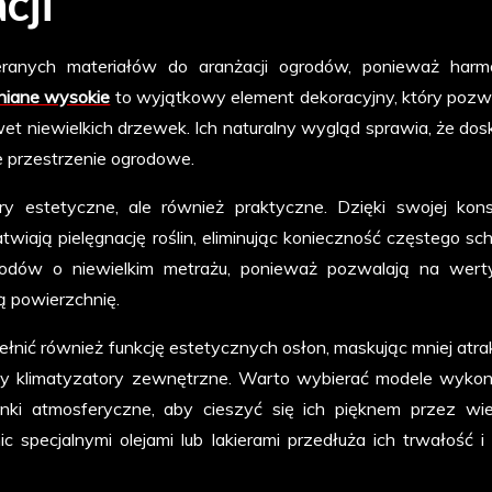
cji
ranych materiałów do aranżacji ogrodów, ponieważ harmo
niane wysokie
to wyjątkowy element dekoracyjny, który pozw
 niewielkich drzewek. Ich naturalny wygląd sprawia, że dos
e przestrzenie ogrodowe.
 estetyczne, ale również praktyczne. Dzięki swojej konst
twiają pielęgnację roślin, eliminując konieczność częstego sch
odów o niewielkim metrażu, ponieważ pozwalają na wert
ą powierzchnię.
nić również funkcję estetycznych osłon, maskując mniej atra
 czy klimatyzatory zewnętrzne. Warto wybierać modele wyko
i atmosferyczne, aby cieszyć się ich pięknem przez wiel
specjalnymi olejami lub lakierami przedłuża ich trwałość i 