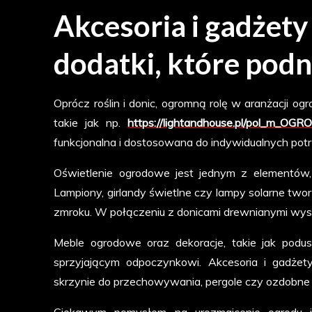
Akcesoria i gadżety
dodatki, które pod
Oprócz roślin i donic, ogromną rolę w aranżacji o
takie jak np.
https://lightandhouse.pl/pol_m_OGR
funkcjonalna i dostosowana do indywidualnych pot
Oświetlenie ogrodowe jest jednym z elementów
Lampiony, girlandy świetlne czy lampy solarne tworz
zmroku. W połączeniu z donicami drewnianymi wysok
Meble ogrodowe oraz dekoracje, takie jak podus
sprzyjającym odpoczynkowi. Akcesoria i gadżety
skrzynie do przechowywania, pergole czy ozdobne kr
Ciekawym pomysłem na urozmaicenie ogrodu j