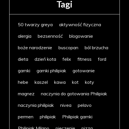
Tagi
50 twarzy greya
aktywność fizyczna
alergia
bezsenność
blogowanie
boże narodzenie
buscopan
ból brzucha
dieta
dzień kota
felix
fitness
ford
garnki
garnki philipiak
gotowanie
hebe
kaszel
kawa
kot
koty
magnez
naczynia do gotowania Philipiak
naczynia philipiak
nivea
pelavo
permen
philipiak
Philipiak garnki
Philipiak Milano
pieczenie
pizza