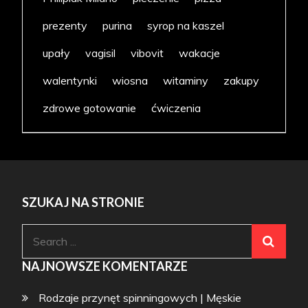
prezenty
purina
syrop na kaszel
upały
vagisil
vibovit
wakacje
walentynki
wiosna
witaminy
zakupy
zdrowe gotowanie
ćwiczenia
SZUKAJ NA STRONIE
Search
for:
NAJNOWSZE KOMENTARZE
Rodzaje przynęt spinningowych | Męskie