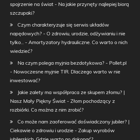
spojrzenie na świat
-
Na jakie przynęty najlepiej biorą
szczupaki?
Czym charakteryzuje się serwis układów
napędowych? - O zdrowiu, urodzie, odżywianiu i nie
tylko...
-
Amortyzatory hydrauliczne. Co warto o nich
wiedzieć?
Na czym polega myjnia bezdotykowa? - Pollet.pl
-
Nowoczesne myjnie TIR. Dlaczego warto w nie
inwestować?
Jakie zalety ma współpraca ze skupem złomu? |
Nasz Mały Piękny Świat
-
Złom pochodzący z
rozbiórki. Co można z nim zrobić?
Co może nam zaoferować doświadczony jubiler? |
Ciekawie o zdrowiu i urodzie
-
Zakup wyrobów
jubilerskich. Gdzie warto go dokonać?