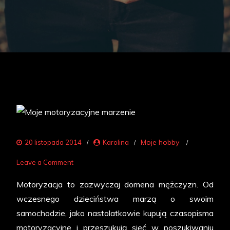
Moje hobby
20 listopada 2014
Karolina
on
Leave a Comment
Moje
Motoryzacja to zazwyczaj domena mężczyzn. Od
motoryzacyjne
wczesnego dzieciństwa marzą o swoim
marzenie
samochodzie, jako nastolatkowie kupują czasopisma
motoryzacyjne i przeszukują sieć w poszukiwaniu