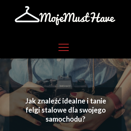
Skip
to
content
Moje absolutne must have w życiu
Moje must have
Jak znaleźć idealne i tanie
felgi stalowe dla swojego
samochodu?