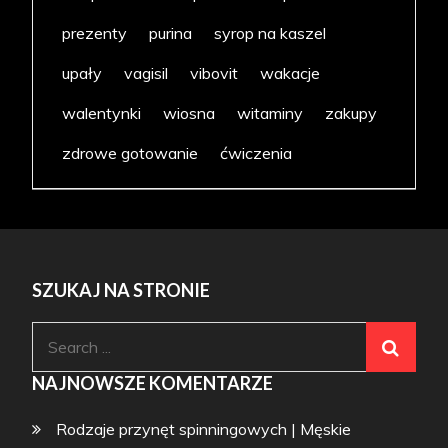
prezenty
purina
syrop na kaszel
upały
vagisil
vibovit
wakacje
walentynki
wiosna
witaminy
zakupy
zdrowe gotowanie
ćwiczenia
SZUKAJ NA STRONIE
Search
for:
NAJNOWSZE KOMENTARZE
Rodzaje przynęt spinningowych | Męskie