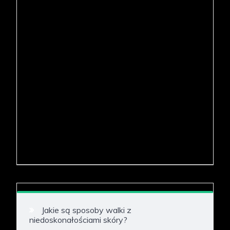
Jakie są sposoby walki z
niedoskonałościami skóry?