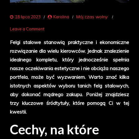
Mój czas wolny
18 lipca 2023
Karolina
on
Leave a Comment
Jak
Felgi stalowe stanowią praktyczne i ekonomiczne
znaleźć
rozwiązanie dla wielu kierowców. Jednak znalezienie
idealne
idealnego kompletu, który jednocześnie spełnia
i
nasze oczekiwania estetyczne i nie obciąża naszego
tanie
portfela, może być wyzwaniem. Warto znać kilka
felgi
istotnych aspektów wyboru tanich felg stalowych,
stalowe
aby dokonać mądrego zakupu. Poniżej znajdziesz
dla
trzy kluczowe śródtytuły, które pomogą Ci w tej
swojego
kwestii.
samochodu?
Cechy, na które