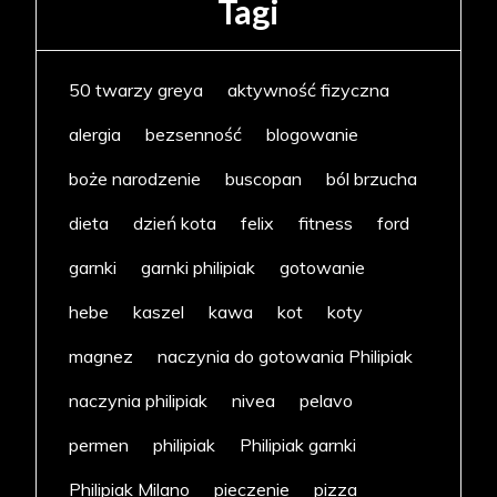
Tagi
50 twarzy greya
aktywność fizyczna
alergia
bezsenność
blogowanie
boże narodzenie
buscopan
ból brzucha
dieta
dzień kota
felix
fitness
ford
garnki
garnki philipiak
gotowanie
hebe
kaszel
kawa
kot
koty
magnez
naczynia do gotowania Philipiak
naczynia philipiak
nivea
pelavo
permen
philipiak
Philipiak garnki
Philipiak Milano
pieczenie
pizza