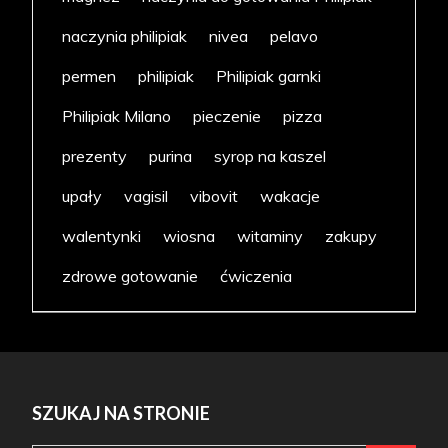
naczynia philipiak
nivea
pelavo
permen
philipiak
Philipiak garnki
Philipiak Milano
pieczenie
pizza
prezenty
purina
syrop na kaszel
upały
vagisil
vibovit
wakacje
walentynki
wiosna
witaminy
zakupy
zdrowe gotowanie
ćwiczenia
SZUKAJ NA STRONIE