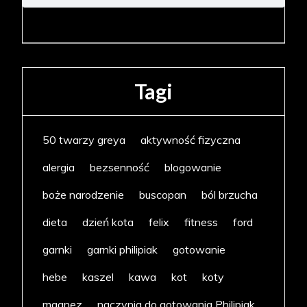
Tagi
50 twarzy greya
aktywność fizyczna
alergia
bezsenność
blogowanie
boże narodzenie
buscopan
ból brzucha
dieta
dzień kota
felix
fitness
ford
garnki
garnki philipiak
gotowanie
hebe
kaszel
kawa
kot
koty
magnez
naczynia do gotowania Philipiak