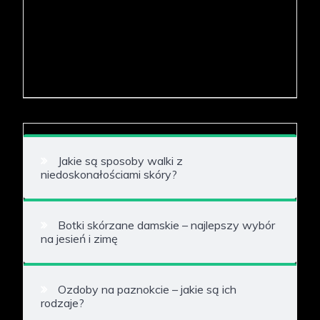
Jakie są sposoby walki z
niedoskonałościami skóry?
Botki skórzane damskie – najlepszy wybór
na jesień i zimę
Ozdoby na paznokcie – jakie są ich
rodzaje?