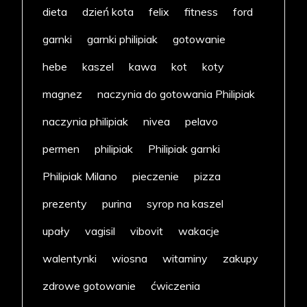
dieta
dzień kota
felix
fitness
ford
garnki
garnki philipiak
gotowanie
hebe
kaszel
kawa
kot
koty
magnez
naczynia do gotowania Philipiak
naczynia philipiak
nivea
pelavo
permen
philipiak
Philipiak garnki
Philipiak Milano
pieczenie
pizza
prezenty
purina
syrop na kaszel
upały
vagisil
vibovit
wakacje
walentynki
wiosna
witaminy
zakupy
zdrowe gotowanie
ćwiczenia