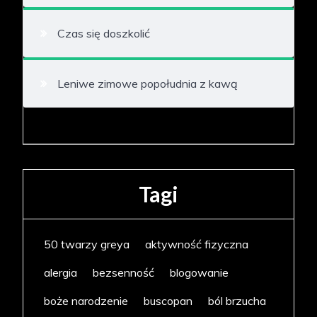
Czas się doszkolić
Leniwe zimowe popołudnia z kawą
Tagi
50 twarzy greya
aktywność fizyczna
alergia
bezsenność
blogowanie
boże narodzenie
buscopan
ból brzucha