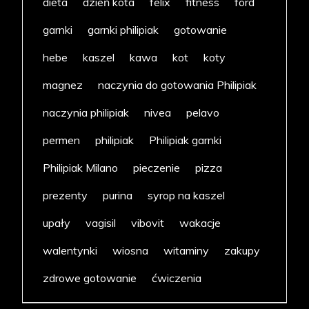
dieta
dzień kota
felix
fitness
ford
garnki
garnki philipiak
gotowanie
hebe
kaszel
kawa
kot
koty
magnez
naczynia do gotowania Philipiak
naczynia philipiak
nivea
pelavo
permen
philipiak
Philipiak garnki
Philipiak Milano
pieczenie
pizza
prezenty
purina
syrop na kaszel
upały
vagisil
vibovit
wakacje
walentynki
wiosna
witaminy
zakupy
zdrowe gotowanie
ćwiczenia