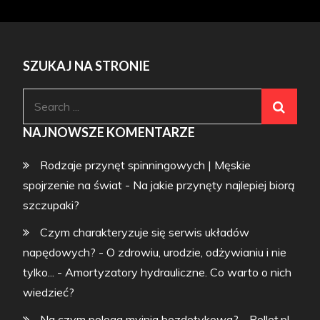
SZUKAJ NA STRONIE
Search
for:
NAJNOWSZE KOMENTARZE
Rodzaje przynęt spinningowych | Męskie
spojrzenie na świat
-
Na jakie przynęty najlepiej biorą
szczupaki?
Czym charakteryzuje się serwis układów
napędowych? - O zdrowiu, urodzie, odżywianiu i nie
tylko...
-
Amortyzatory hydrauliczne. Co warto o nich
wiedzieć?
Na czym polega myjnia bezdotykowa? - Pollet.pl