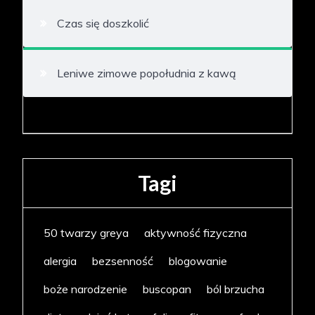
Czas się doszkolić
Leniwe zimowe popołudnia z kawą
Tagi
50 twarzy greya
aktywność fizyczna
alergia
bezsenność
blogowanie
boże narodzenie
buscopan
ból brzucha