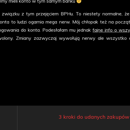
dziemy mieli konto w tym samym banku
 związku z tym przejęciem BPHu. To niestety normalne, że
onta to ludzi ogarnia mega nerw. Mój chłopak też na począt
logowania do konta. Podesłałam mu jednak
fajne info o wszy
wolony. Zmiany zazwyczaj wywołują nerwy ale wszystko 
3 kroki do udanych zakupów