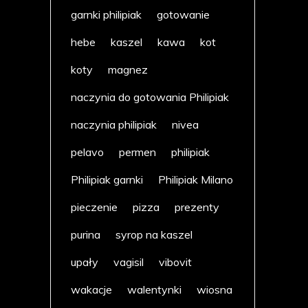
garnki philipiak
gotowanie
hebe
kaszel
kawa
kot
koty
magnez
naczynia do gotowania Philipiak
naczynia philipiak
nivea
pelavo
permen
philipiak
Philipiak garnki
Philipiak Milano
pieczenie
pizza
prezenty
purina
syrop na kaszel
upały
vagisil
vibovit
wakacje
walentynki
wiosna