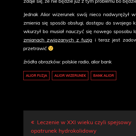
zdaje się, że nie będzie już z tym problemu bo bę
Jednak Alior wizerunek swój nieco nadwyrężył w
zmienia się sposób obsługi, dostępu do swojego k
wkurzył bo musiał nauczyć się nowego sposobu 
zmianach związanych z fuzją
i teraz jest zado
przetrawić
źródła obrazków: polskie radio, alior bank
ALIOR FUZJA
ALIOR WIZERUNEK
BANK ALIOR
Nawigacja
Leczenie w XXI wieku czyli spejsowy
wpisu
opatrunek hydrokolidowy