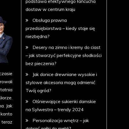
podstawa efektywnego łańcucha
dostaw w centrum kraju
Obsługa prawna
przedsiębiorstwa – kiedy staje się
niezbędna?
Desery na zimno i kremy do ciast
– jak stworzyć perfekcyjne słodkości
bez pieczenia?
czasie
Jak donice drewniane wysokie i
rowali
stylowe akcesoria mogą odmienić
tatnia
Twój ogród?
iorze.
Olśniewające sukienki damskie
a. Jak
na Sylwestra – trendy 2024
 konto
Personalizacja wnętrz – jak
 teraz
dobrać gałki do mebli?