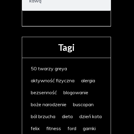
kawą
Tagi
50 twarzy greya
aktywność fizyczna
alergia
bezsenność
blogowanie
boże narodzenie
buscopan
ból brzucha
dieta
dzień kota
felix
fitness
ford
garnki