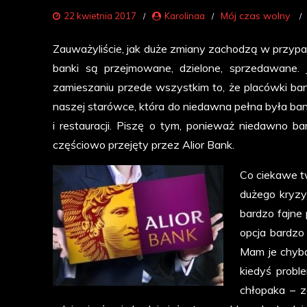
Mój czas wolny
22 kwietnia 2017
Karolinaa
Zauważyliście, jak duże zmiany zachodzą w przyp
banki są przejmowane, dzielone, sprzedawane.
zamieszaniu przede wszystkim to, że placówki ban
naszej starówce, która do niedawna pełna była ban
i restauracji. Piszę o tym, ponieważ niedawno 
częściowo przejęty przez Alior Bank.
Co ciekawe t
dużego kryzys
bardzo fajne 
opcja bardzo
Mam je chyba
kiedyś probl
chłopaka – z