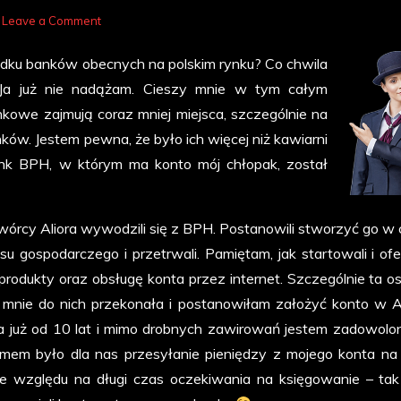
on
Leave a Comment
Bankowe
adku banków obecnych na polskim rynku? Co chwila
zawirowania
 Ja już nie nadążam. Cieszy mnie w tym całym
kowe zajmują coraz mniej miejsca, szczególnie na
ków. Jestem pewna, że było ich więcej niż kawiarni
bank BPH, w którym ma konto mój chłopak, został
wórcy Aliora wywodzili się z BPH. Postanowili stworzyć go w 
u gospodarczego i przetrwali. Pamiętam, jak startowali i ofe
produkty oraz obsługę konta przez internet. Szczególnie ta os
 mnie do nich przekonała i postanowiłam założyć konto w Al
 już od 10 lat i mimo drobnych zawirowań jestem zadowolon
emem było dla nas przesyłanie pieniędzy z mojego konta na
e względu na długi czas oczekiwania na księgowanie – tak