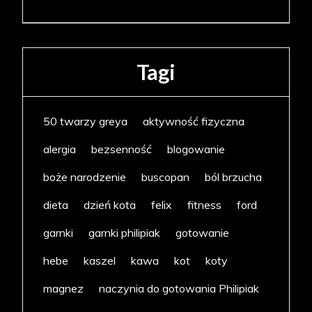
Tagi
50 twarzy greya
aktywność fizyczna
alergia
bezsenność
blogowanie
boże narodzenie
buscopan
ból brzucha
dieta
dzień kota
felix
fitness
ford
garnki
garnki philipiak
gotowanie
hebe
kaszel
kawa
kot
koty
magnez
naczynia do gotowania Philipiak