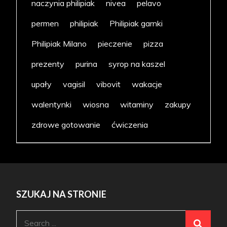
naczynia philipiak
nivea
pelavo
permen
philipiak
Philipiak garnki
Philipiak Milano
pieczenie
pizza
prezenty
purina
syrop na kaszel
upały
vagisil
vibovit
wakacje
walentynki
wiosna
witaminy
zakupy
zdrowe gotowanie
ćwiczenia
SZUKAJ NA STRONIE
Search