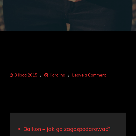
on
3 lipca 2015
Karolina
Leave a Comment
zielnik
z
palety
Nawigacja
Balkon – jak go zagospodarować?