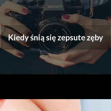
Moje absolutne must h
Moje must have
Kiedy śnią się zepsute zęby