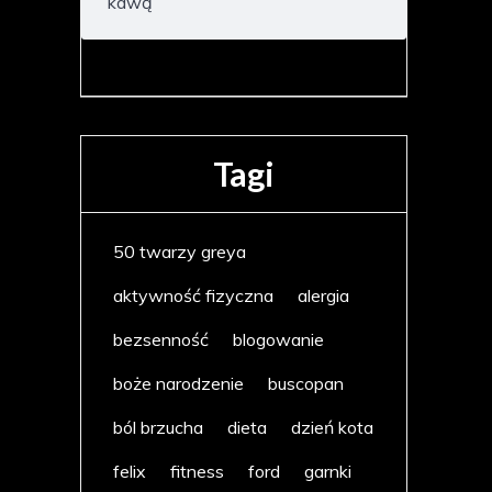
kawą
Tagi
50 twarzy greya
aktywność fizyczna
alergia
bezsenność
blogowanie
boże narodzenie
buscopan
ból brzucha
dieta
dzień kota
felix
fitness
ford
garnki