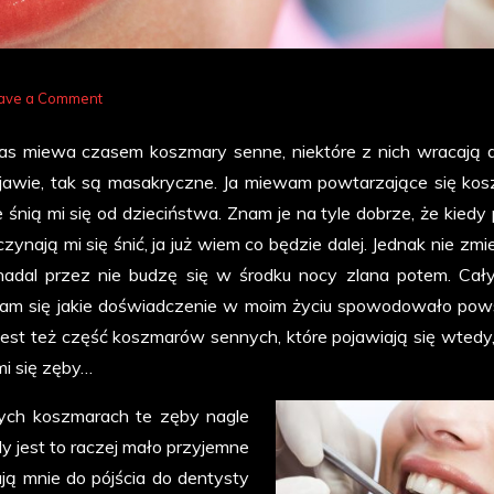
on
ave a Comment
Kiedy
as miewa czasem koszmary senne, niektóre z nich wracają 
śnią
jawie, tak są masakryczne. Ja miewam powtarzające się kos
się
re śnią mi się od dzieciństwa. Znam je na tyle dobrze, że kiedy
zepsute
czynają mi się śnić, ja już wiem co będzie dalej. Jednak nie zmi
zęby
 nadal przez nie budzę się w środku nocy zlana potem. Cał
am się jakie doświadczenie w moim życiu spowodowało pow
 jest też część koszmarów sennych, które pojawiają się wtedy,
mi się zęby…
wych koszmarach te zęby nagle
dy jest to raczej mało przyjemne
ą mnie do pójścia do dentysty