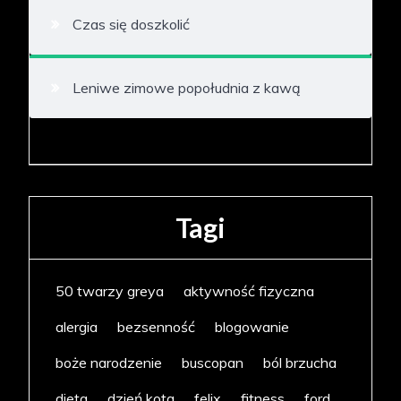
Czas się doszkolić
Leniwe zimowe popołudnia z kawą
Tagi
50 twarzy greya
aktywność fizyczna
alergia
bezsenność
blogowanie
boże narodzenie
buscopan
ból brzucha
dieta
dzień kota
felix
fitness
ford