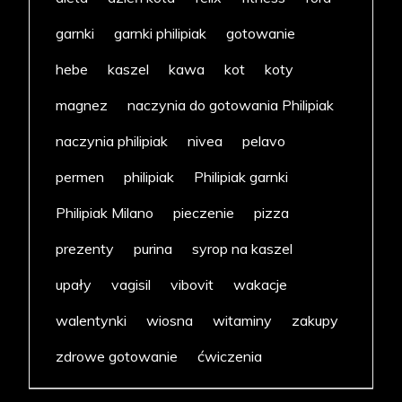
garnki
garnki philipiak
gotowanie
hebe
kaszel
kawa
kot
koty
magnez
naczynia do gotowania Philipiak
naczynia philipiak
nivea
pelavo
permen
philipiak
Philipiak garnki
Philipiak Milano
pieczenie
pizza
prezenty
purina
syrop na kaszel
upały
vagisil
vibovit
wakacje
walentynki
wiosna
witaminy
zakupy
zdrowe gotowanie
ćwiczenia