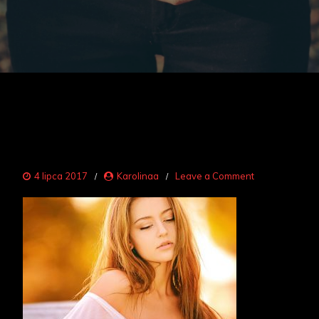
on
4 lipca 2017
Karolinaa
Leave a Comment
woman-
1320810__34