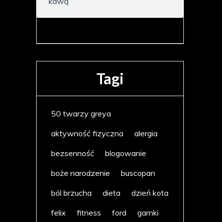
kawą
Tagi
50 twarzy greya
aktywność fizyczna
alergia
bezsenność
blogowanie
boże narodzenie
buscopan
ból brzucha
dieta
dzień kota
felix
fitness
ford
garnki