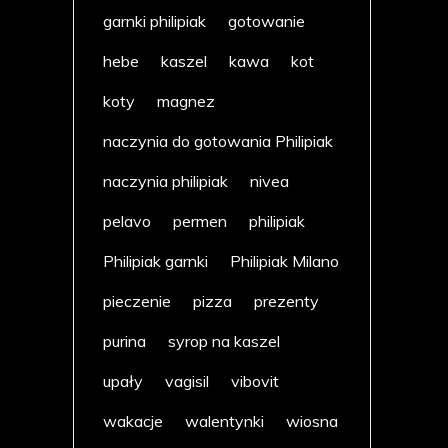
garnki philipiak
gotowanie
hebe
kaszel
kawa
kot
koty
magnez
naczynia do gotowania Philipiak
naczynia philipiak
nivea
pelavo
permen
philipiak
Philipiak garnki
Philipiak Milano
pieczenie
pizza
prezenty
purina
syrop na kaszel
upały
vagisil
vibovit
wakacje
walentynki
wiosna