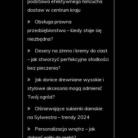
podstawa efektywnego łańcucha
dostaw w centrum kraju
Obsługa prawna
przedsiębiorstwa – kiedy staje się
niezbędna?
Desery na zimno i kremy do ciast
– jak stworzyć perfekcyjne słodkości
bez pieczenia?
Jak donice drewniane wysokie i
stylowe akcesoria mogą odmienić
Twój ogród?
Olśniewające sukienki damskie
na Sylwestra – trendy 2024
Personalizacja wnętrz – jak
dobrać gałki do mebli?