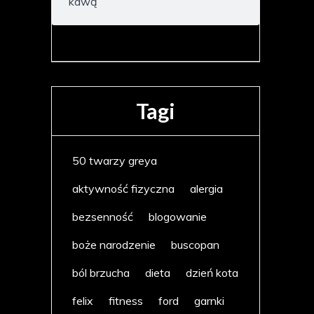
kawą
Tagi
50 twarzy greya
aktywność fizyczna
alergia
bezsenność
blogowanie
boże narodzenie
buscopan
ból brzucha
dieta
dzień kota
felix
fitness
ford
garnki