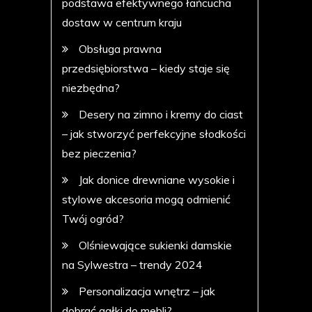
podstawa efektywnego łańcucha
dostaw w centrum kraju
Obsługa prawna
przedsiębiorstwa – kiedy staje się
niezbędna?
Desery na zimno i kremy do ciast
– jak stworzyć perfekcyjne słodkości
bez pieczenia?
Jak donice drewniane wysokie i
stylowe akcesoria mogą odmienić
Twój ogród?
Olśniewające sukienki damskie
na Sylwestra – trendy 2024
Personalizacja wnętrz – jak
dobrać gałki do mebli?