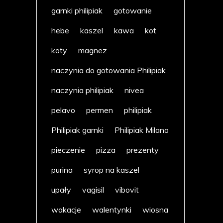
garnki philipiak
gotowanie
hebe
kaszel
kawa
kot
koty
magnez
naczynia do gotowania Philipiak
naczynia philipiak
nivea
pelavo
permen
philipiak
Philipiak garnki
Philipiak Milano
pieczenie
pizza
prezenty
purina
syrop na kaszel
upały
vagisil
vibovit
wakacje
walentynki
wiosna