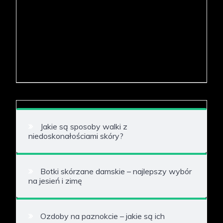
Jakie są sposoby walki z
niedoskonałościami skóry?
Botki skórzane damskie – najlepszy wybór
na jesień i zimę
Ozdoby na paznokcie – jakie są ich