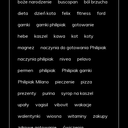
boże narodzenie
buscopan
ból brzucha
dieta
dzień kota
felix
fitness
ford
garnki
garnki philipiak
gotowanie
hebe
kaszel
kawa
kot
koty
magnez
naczynia do gotowania Philipiak
naczynia philipiak
nivea
pelavo
permen
philipiak
Philipiak garnki
Philipiak Milano
pieczenie
pizza
prezenty
purina
syrop na kaszel
upały
vagisil
vibovit
wakacje
walentynki
wiosna
witaminy
zakupy
zdrowe gotowanie
ćwiczenia