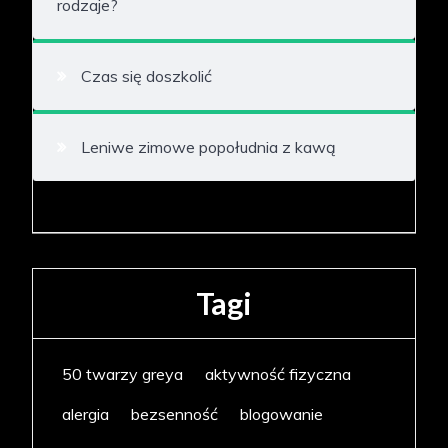
rodzaje?
Czas się doszkolić
Leniwe zimowe popołudnia z kawą
Tagi
50 twarzy greya
aktywność fizyczna
alergia
bezsenność
blogowanie