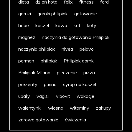
dieta
dzień kota
felix
fitness
ford
garnki
garnki philipiak
gotowanie
hebe
kaszel
kawa
kot
koty
magnez
naczynia do gotowania Philipiak
naczynia philipiak
nivea
pelavo
permen
philipiak
Philipiak garnki
Philipiak Milano
pieczenie
pizza
prezenty
purina
syrop na kaszel
upały
vagisil
vibovit
wakacje
walentynki
wiosna
witaminy
zakupy
zdrowe gotowanie
ćwiczenia