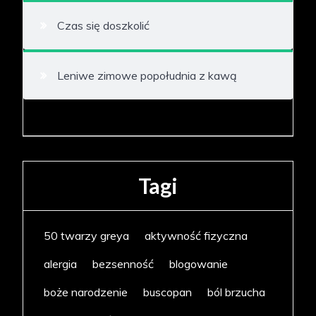
Czas się doszkolić
Leniwe zimowe popołudnia z kawą
Tagi
50 twarzy greya
aktywność fizyczna
alergia
bezsenność
blogowanie
boże narodzenie
buscopan
ból brzucha