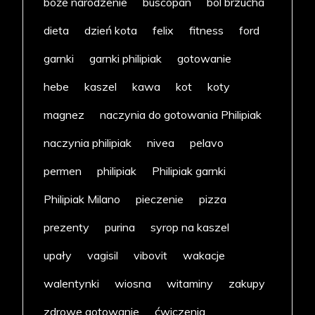
boże narodzenie
buscopan
ból brzucha
dieta
dzień kota
felix
fitness
ford
garnki
garnki philipiak
gotowanie
hebe
kaszel
kawa
kot
koty
magnez
naczynia do gotowania Philipiak
naczynia philipiak
nivea
pelavo
permen
philipiak
Philipiak garnki
Philipiak Milano
pieczenie
pizza
prezenty
purina
syrop na kaszel
upały
vagisil
vibovit
wakacje
walentynki
wiosna
witaminy
zakupy
zdrowe gotowanie
ćwiczenia