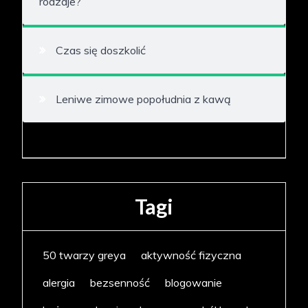
rodzaje?
Czas się doszkolić
Leniwe zimowe popołudnia z kawą
Tagi
50 twarzy greya
aktywność fizyczna
alergia
bezsenność
blogowanie