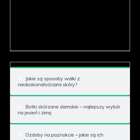
Jakie są sposoby walki z
niedoskonałościami skóry?
Botki skórzane damskie – najlepszy wybór
na jesień i zimę
Ozdoby na paznokcie – jakie są ich