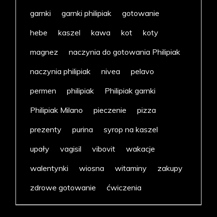
garnki
garnki philipiak
gotowanie
hebe
kaszel
kawa
kot
koty
magnez
naczynia do gotowania Philipiak
naczynia philipiak
nivea
pelavo
permen
philipiak
Philipiak garnki
Philipiak Milano
pieczenie
pizza
prezenty
purina
syrop na kaszel
upały
vagisil
vibovit
wakacje
walentynki
wiosna
witaminy
zakupy
zdrowe gotowanie
ćwiczenia