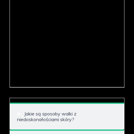
Jakie są sposoby walki z
niedoskonałościami skóry?