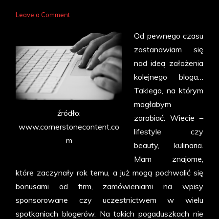
on
Leave a Comment
Kolejny
Od pewnego czasu
blog?
zastanawiam się
nad ideą założenia
kolejnego bloga…
Takiego, na którym
mogłabym
źródło:
zarabiać. Wiecie –
www.cornerstonecontent.co
lifestyle czy
m
beauty, kulinaria.
Mam znajome,
które zaczynały rok temu, a już mogą pochwalić się
bonusami od firm, zamówieniami na wpisy
sponsorowane czy uczestnictwem w wielu
spotkaniach blogerów. Na takich pogaduszkach nie