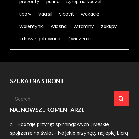
prezenty
purina
syrop na kaszel
upały
vagisil
vibovit
wakacje
walentynki
wiosna
witaminy
zakupy
zdrowe gotowanie
ćwiczenia
SZUKAJ NA STRONIE
Search
for:
NAJNOWSZE KOMENTARZE
Rodzaje przynęt spinningowych | Męskie
spojrzenie na świat
-
Na jakie przynęty najlepiej biorą