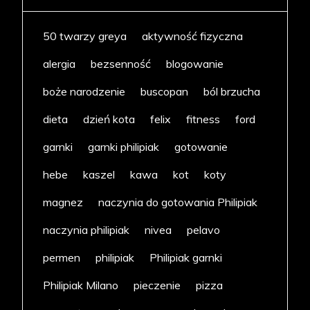
50 twarzy greya
aktywność fizyczna
alergia
bezsenność
blogowanie
boże narodzenie
buscopan
ból brzucha
dieta
dzień kota
felix
fitness
ford
garnki
garnki philipiak
gotowanie
hebe
kaszel
kawa
kot
koty
magnez
naczynia do gotowania Philipiak
naczynia philipiak
nivea
pelavo
permen
philipiak
Philipiak garnki
Philipiak Milano
pieczenie
pizza