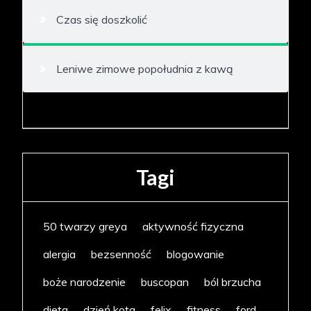
Czas się doszkolić
Leniwe zimowe popołudnia z kawą
Tagi
50 twarzy greya
aktywność fizyczna
alergia
bezsenność
blogowanie
boże narodzenie
buscopan
ból brzucha
dieta
dzień kota
felix
fitness
ford