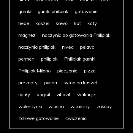
garnki
garnki philipiak
gotowanie
hebe
kaszel
kawa
kot
koty
magnez
naczynia do gotowania Philipiak
naczynia philipiak
nivea
pelavo
permen
philipiak
Philipiak garnki
Philipiak Milano
pieczenie
pizza
prezenty
purina
syrop na kaszel
upały
vagisil
vibovit
wakacje
walentynki
wiosna
witaminy
zakupy
zdrowe gotowanie
ćwiczenia