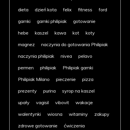
dieta
dzień kota
felix
fitness
ford
garnki
garnki philipiak
gotowanie
hebe
kaszel
kawa
kot
koty
magnez
naczynia do gotowania Philipiak
naczynia philipiak
nivea
pelavo
permen
philipiak
Philipiak garnki
Philipiak Milano
pieczenie
pizza
prezenty
purina
syrop na kaszel
upały
vagisil
vibovit
wakacje
walentynki
wiosna
witaminy
zakupy
zdrowe gotowanie
ćwiczenia