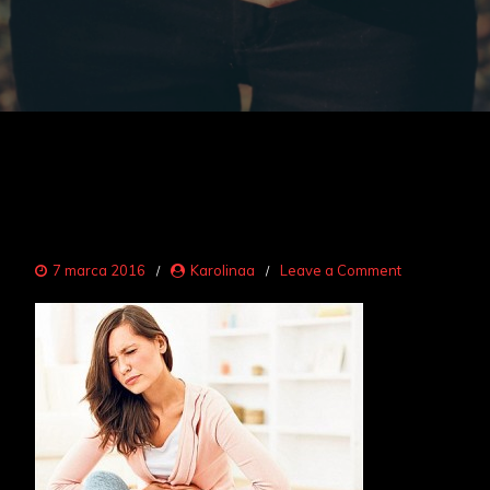
on
7 marca 2016
Karolinaa
Leave a Comment
ból
brzucha
1