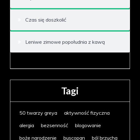
Czas się doszkolić
Leniwe zimowe popołudnia z kawą
Tagi
50 twarzy greya
aktywność fizyczna
alergia
bezsenność
blogowanie
boże narodzenie
buscopan
ból brzucha