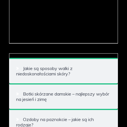
Jakie są sposoby walki z
niedoskonałościami skóry?
Botki skórzane damskie – najlepszy wybór
na jesień i zimę
Ozdoby na paznokcie – jakie są ich
rodzaje?