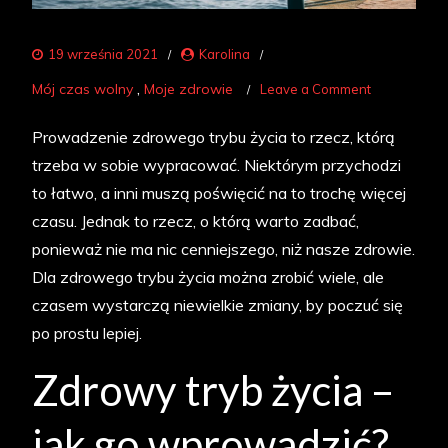
19 września 2021
Karolina
on
Mój czas wolny
Moje zdrowie
Leave a Comment
Zdrowy
Prowadzenie zdrowego trybu życia to rzecz, którą
tryb
trzeba w sobie wypracować. Niektórym przychodzi
życia
to łatwo, a inni muszą poświęcić na to trochę więcej
–
czasu. Jednak to rzecz, o którą warto zadbać,
odżywianie,
ponieważ nie ma nic cenniejszego, niż nasze zdrowie.
sport
Dla zdrowego trybu życia można zrobić wiele, ale
i
czasem wystarczą niewielkie zmiany, by poczuć się
wypoczyne
po prostu lepiej.
Zdrowy tryb życia –
jak go wprowadzić?