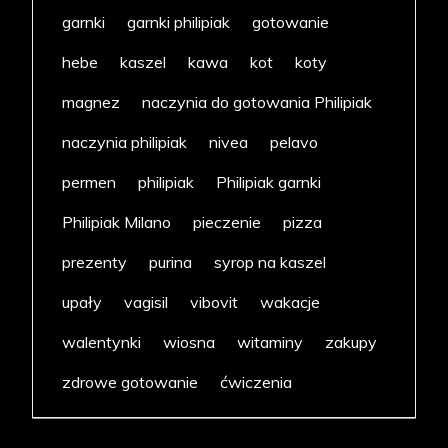
garnki
garnki philipiak
gotowanie
hebe
kaszel
kawa
kot
koty
magnez
naczynia do gotowania Philipiak
naczynia philipiak
nivea
pelavo
permen
philipiak
Philipiak garnki
Philipiak Milano
pieczenie
pizza
prezenty
purina
syrop na kaszel
upały
vagisil
vibovit
wakacje
walentynki
wiosna
witaminy
zakupy
zdrowe gotowanie
ćwiczenia