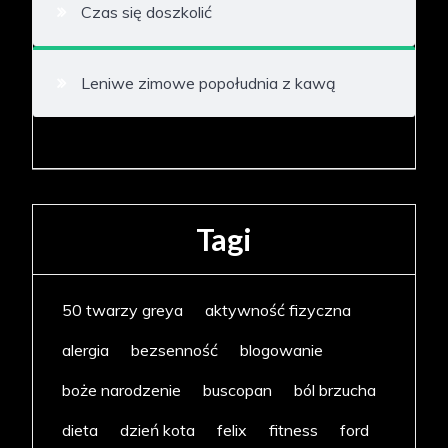
Czas się doszkolić
Leniwe zimowe popołudnia z kawą
Tagi
50 twarzy greya
aktywność fizyczna
alergia
bezsenność
blogowanie
boże narodzenie
buscopan
ból brzucha
dieta
dzień kota
felix
fitness
ford