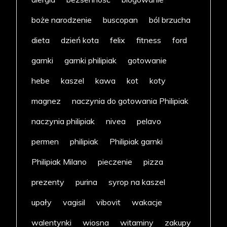
boże narodzenie
buscopan
ból brzucha
dieta
dzień kota
felix
fitness
ford
garnki
garnki philipiak
gotowanie
hebe
kaszel
kawa
kot
koty
magnez
naczynia do gotowania Philipiak
naczynia philipiak
nivea
pelavo
permen
philipiak
Philipiak garnki
Philipiak Milano
pieczenie
pizza
prezenty
purina
syrop na kaszel
upały
vagisil
vibovit
wakacje
walentynki
wiosna
witaminy
zakupy