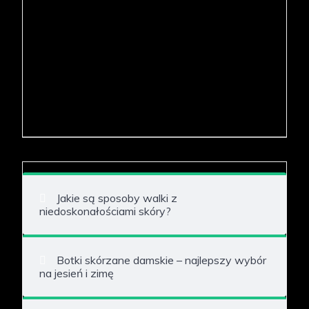
Jakie są sposoby walki z
niedoskonałościami skóry?
Botki skórzane damskie – najlepszy wybór
na jesień i zimę