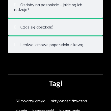
Ozdoby na paznokcie – jakie są ich
rodzaje?
Czas się doszkolić
Leniwe zimowe popołudnia z kawą
Tagi
50 twarzy greya
aktywność fizyczna
alergia
bezsenność
blogowanie