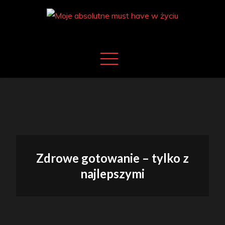
Skip
to
content
Moje absolutne must have w życiu
Moje must have
Zdrowe gotowanie – tylko z
najlepszymi