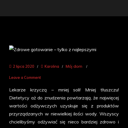
Mój dom
2 lipca 2020
Karolina
on
Leave a Comment
Zdrowe
Lekarze krzyczą – mniej soli! Mniej tłuszczu!
gotowanie
Dietetycy aż do znudzenia powtarzają, że najwięcej
–
wartości odżywczych uzyskuje się z produktów
tylko
przyrządzanych w niewielkiej ilości wody. Wszyscy
z
chcielibyśmy odżywiać się nieco bardziej zdrowo i
najlepszymi