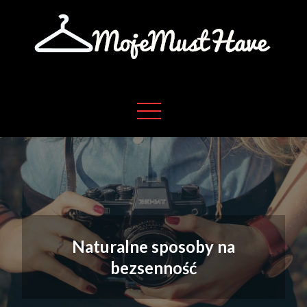
Skip
to
content
Moje absolutne must have w życiu
Moje must have
Naturalne sposoby na
bezsenność