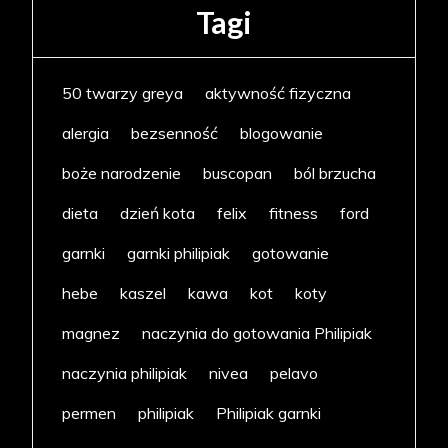
Tagi
50 twarzy greya
aktywność fizyczna
alergia
bezsenność
blogowanie
boże narodzenie
buscopan
ból brzucha
dieta
dzień kota
felix
fitness
ford
garnki
garnki philipiak
gotowanie
hebe
kaszel
kawa
kot
koty
magnez
naczynia do gotowania Philipiak
naczynia philipiak
nivea
pelavo
permen
philipiak
Philipiak garnki