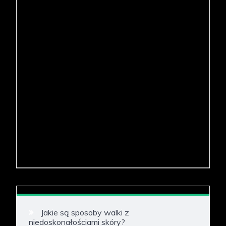
Jakie są sposoby walki z
niedoskonałościami skóry?