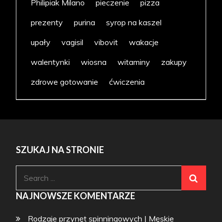
Philipiak Milano
pieczenie
pizza
prezenty
purina
syrop na kaszel
upały
vagisil
vibovit
wakacje
walentynki
wiosna
witaminy
zakupy
zdrowe gotowanie
ćwiczenia
SZUKAJ NA STRONIE
Search
for:
NAJNOWSZE KOMENTARZE
Rodzaje przynęt spinningowych | Męskie