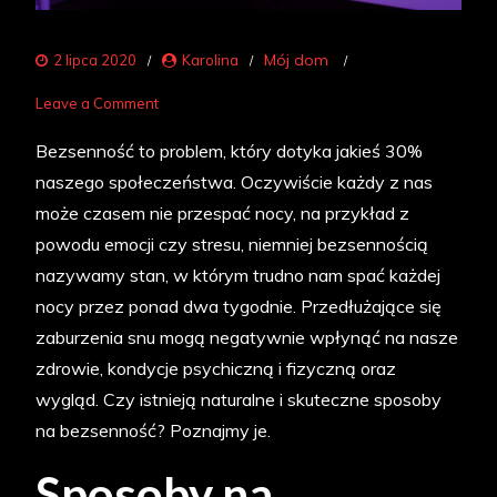
Mój dom
2 lipca 2020
Karolina
on
Leave a Comment
Naturalne
Bezsenność to problem, który dotyka jakieś 30%
sposoby
naszego społeczeństwa. Oczywiście każdy z nas
na
może czasem nie przespać nocy, na przykład z
bezsenność
powodu emocji czy stresu, niemniej bezsennością
nazywamy stan, w którym trudno nam spać każdej
nocy przez ponad dwa tygodnie. Przedłużające się
zaburzenia snu mogą negatywnie wpłynąć na nasze
zdrowie, kondycje psychiczną i fizyczną oraz
wygląd. Czy istnieją naturalne i skuteczne sposoby
na bezsenność? Poznajmy je.
Sposoby na