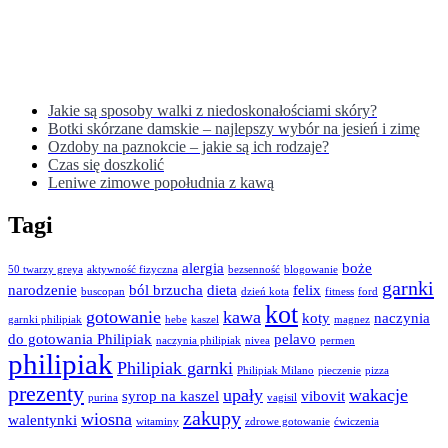
Jakie są sposoby walki z niedoskonałościami skóry?
Botki skórzane damskie – najlepszy wybór na jesień i zimę
Ozdoby na paznokcie – jakie są ich rodzaje?
Czas się doszkolić
Leniwe zimowe popołudnia z kawą
Tagi
alergia
boże
50 twarzy greya
aktywność fizyczna
bezsenność
blogowanie
garnki
narodzenie
ból brzucha
dieta
felix
buscopan
dzień kota
fitness
ford
kot
gotowanie
kawa
koty
naczynia
garnki philipiak
hebe
kaszel
magnez
do gotowania Philipiak
pelavo
naczynia philipiak
nivea
permen
philipiak
Philipiak garnki
Philipiak Milano
pieczenie
pizza
prezenty
upały
wakacje
syrop na kaszel
vibovit
purina
vagisil
zakupy
wiosna
walentynki
witaminy
zdrowe gotowanie
ćwiczenia