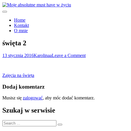
Skip
to
Moje must have
content
Moje absolutne must have w
Home
Kontakt
życiu
O mnie
święta 2
on
13 stycznia 2016
Karolinaa
Leave a Comment
święta
2
Nawigacja
Zajęcia na święta
wpisu
Dodaj komentarz
Musisz się
zalogować
, aby móc dodać komentarz.
Szukaj w serwisie
Search
for: