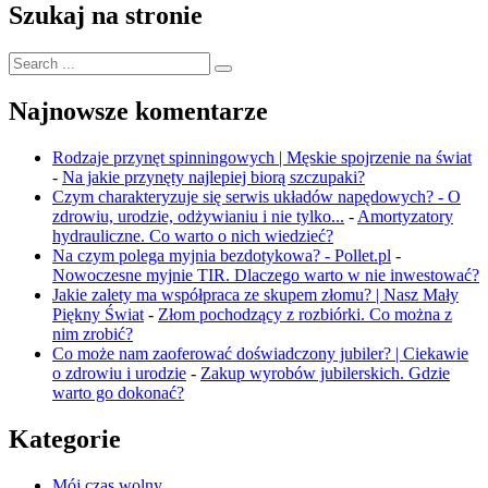
Szukaj na stronie
Search
for:
Najnowsze komentarze
Rodzaje przynęt spinningowych | Męskie spojrzenie na świat
-
Na jakie przynęty najlepiej biorą szczupaki?
Czym charakteryzuje się serwis układów napędowych? - O
zdrowiu, urodzie, odżywianiu i nie tylko...
-
Amortyzatory
hydrauliczne. Co warto o nich wiedzieć?
Na czym polega myjnia bezdotykowa? - Pollet.pl
-
Nowoczesne myjnie TIR. Dlaczego warto w nie inwestować?
Jakie zalety ma współpraca ze skupem złomu? | Nasz Mały
Piękny Świat
-
Złom pochodzący z rozbiórki. Co można z
nim zrobić?
Co może nam zaoferować doświadczony jubiler? | Ciekawie
o zdrowiu i urodzie
-
Zakup wyrobów jubilerskich. Gdzie
warto go dokonać?
Kategorie
Mój czas wolny