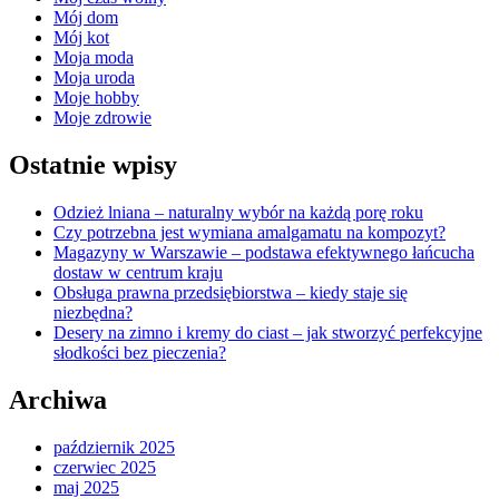
Mój dom
Mój kot
Moja moda
Moja uroda
Moje hobby
Moje zdrowie
Ostatnie wpisy
Odzież lniana – naturalny wybór na każdą porę roku
Czy potrzebna jest wymiana amalgamatu na kompozyt?
Magazyny w Warszawie – podstawa efektywnego łańcucha
dostaw w centrum kraju
Obsługa prawna przedsiębiorstwa – kiedy staje się
niezbędna?
Desery na zimno i kremy do ciast – jak stworzyć perfekcyjne
słodkości bez pieczenia?
Archiwa
październik 2025
czerwiec 2025
maj 2025