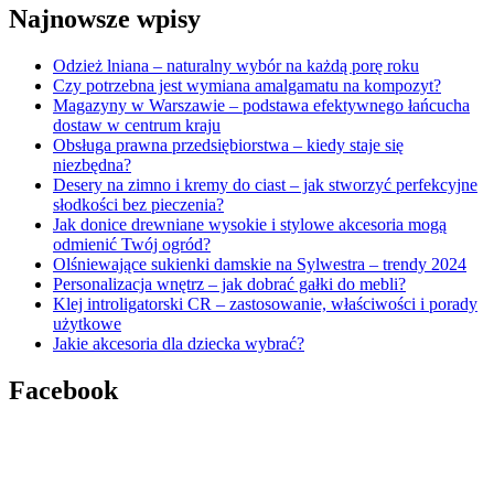
Najnowsze wpisy
Odzież lniana – naturalny wybór na każdą porę roku
Czy potrzebna jest wymiana amalgamatu na kompozyt?
Magazyny w Warszawie – podstawa efektywnego łańcucha
dostaw w centrum kraju
Obsługa prawna przedsiębiorstwa – kiedy staje się
niezbędna?
Desery na zimno i kremy do ciast – jak stworzyć perfekcyjne
słodkości bez pieczenia?
Jak donice drewniane wysokie i stylowe akcesoria mogą
odmienić Twój ogród?
Olśniewające sukienki damskie na Sylwestra – trendy 2024
Personalizacja wnętrz – jak dobrać gałki do mebli?
Klej introligatorski CR – zastosowanie, właściwości i porady
użytkowe
Jakie akcesoria dla dziecka wybrać?
Facebook