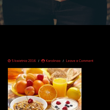
on
5 kwietnia 2016
Karolinaa
Leave a Comment
sniadanie
2