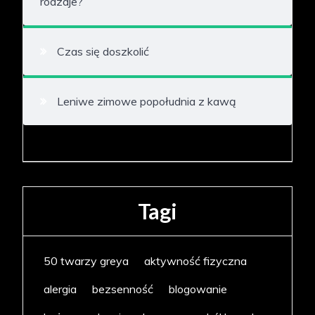
rodzaje?
Czas się doszkolić
Leniwe zimowe popołudnia z kawą
Tagi
50 twarzy greya
aktywność fizyczna
alergia
bezsenność
blogowanie