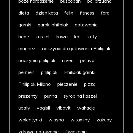
boże narodzenie
buscopan
ból brzucha
dieta
dzień kota
felix
fitness
ford
garnki
garnki philipiak
gotowanie
hebe
kaszel
kawa
kot
koty
magnez
naczynia do gotowania Philipiak
naczynia philipiak
nivea
pelavo
permen
philipiak
Philipiak garnki
Philipiak Milano
pieczenie
pizza
prezenty
purina
syrop na kaszel
upały
vagisil
vibovit
wakacje
walentynki
wiosna
witaminy
zakupy
zdrowe gotowanie
ćwiczenia