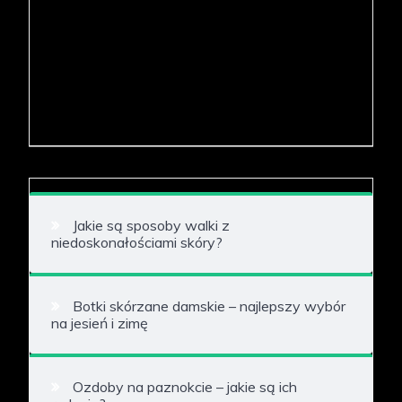
Jakie są sposoby walki z
niedoskonałościami skóry?
Botki skórzane damskie – najlepszy wybór
na jesień i zimę
Ozdoby na paznokcie – jakie są ich