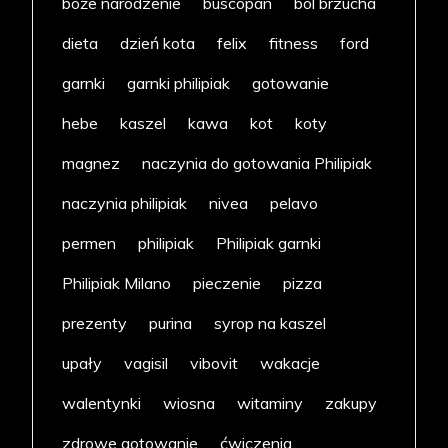
boże narodzenie
buscopan
ból brzucha
dieta
dzień kota
felix
fitness
ford
garnki
garnki philipiak
gotowanie
hebe
kaszel
kawa
kot
koty
magnez
naczynia do gotowania Philipiak
naczynia philipiak
nivea
pelavo
permen
philipiak
Philipiak garnki
Philipiak Milano
pieczenie
pizza
prezenty
purina
syrop na kaszel
upały
vagisil
vibovit
wakacje
walentynki
wiosna
witaminy
zakupy
zdrowe gotowanie
ćwiczenia