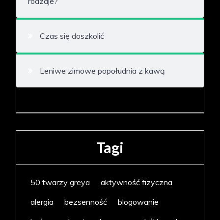
rodzaje?
Czas się doszkolić
Leniwe zimowe popołudnia z kawą
Tagi
50 twarzy greya
aktywność fizyczna
alergia
bezsenność
blogowanie