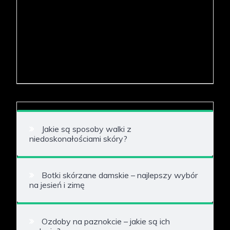
Jakie są sposoby walki z
niedoskonałościami skóry?
Botki skórzane damskie – najlepszy wybór
na jesień i zimę
Ozdoby na paznokcie – jakie są ich