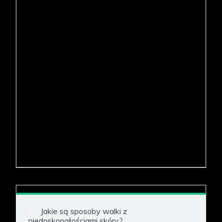
Jakie są sposoby walki z
niedoskonałościami skóry?