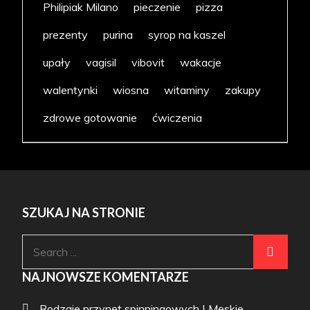
Philipiak Milano
pieczenie
pizza
prezenty
purina
syrop na kaszel
upały
vagisil
vibovit
wakacje
walentynki
wiosna
witaminy
zakupy
zdrowe gotowanie
ćwiczenia
SZUKAJ NA STRONIE
Search
for:
NAJNOWSZE KOMENTARZE
Rodzaje przynęt spinningowych | Męskie