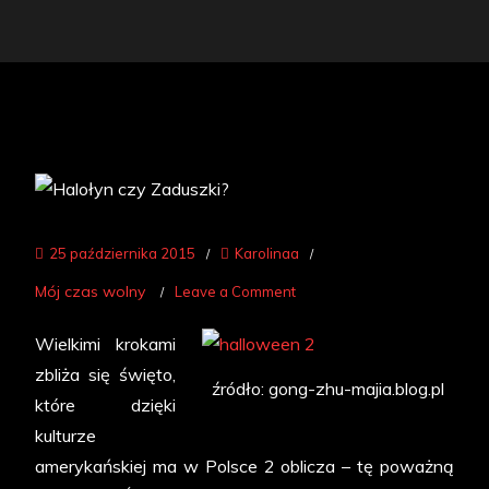
25 października 2015
Karolinaa
on
Mój czas wolny
Leave a Comment
Halołyn
Wielkimi krokami
czy
zbliża się święto,
Zaduszki?
źródło: gong-zhu-majia.blog.pl
które dzięki
kulturze
amerykańskiej ma w Polsce 2 oblicza – tę poważną