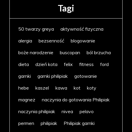
Tagi
50 twarzy greya
aktywność fizyczna
alergia
bezsenność
blogowanie
boże narodzenie
buscopan
ból brzucha
dieta
dzień kota
felix
fitness
ford
garnki
garnki philipiak
gotowanie
hebe
kaszel
kawa
kot
koty
magnez
naczynia do gotowania Philipiak
naczynia philipiak
nivea
pelavo
permen
philipiak
Philipiak garnki