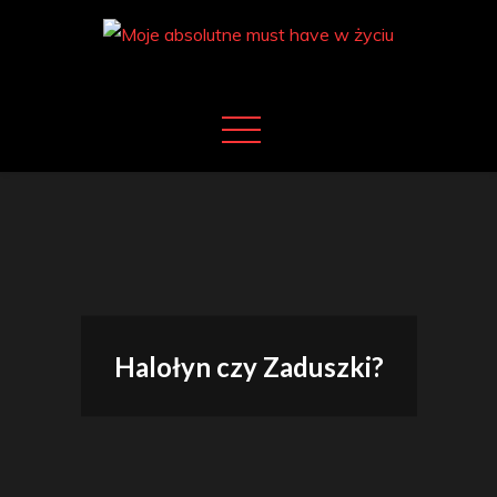
Skip
to
content
Moje absolutne must have w życiu
Moje must have
Halołyn czy Zaduszki?