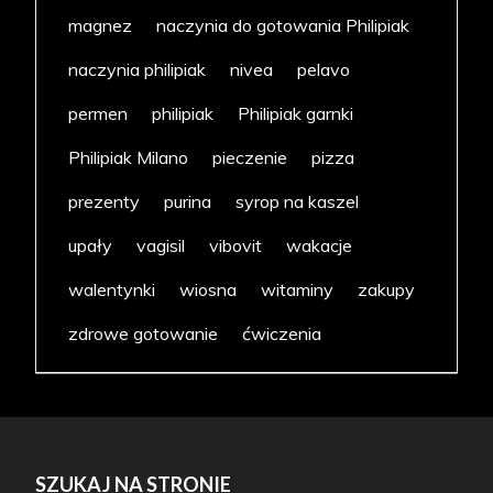
magnez
naczynia do gotowania Philipiak
naczynia philipiak
nivea
pelavo
permen
philipiak
Philipiak garnki
Philipiak Milano
pieczenie
pizza
prezenty
purina
syrop na kaszel
upały
vagisil
vibovit
wakacje
walentynki
wiosna
witaminy
zakupy
zdrowe gotowanie
ćwiczenia
SZUKAJ NA STRONIE