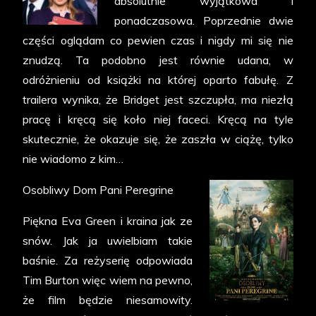
absolutnie wyjątkowa i
ponadczasowa. Poprzednie dwie
części oglądam co pewien czas i nigdy mi się nie
znudzą. Ta podobno jest równie udana, w
odróżnieniu od książki na której oparto fabułę. Z
trailera wynika, że Bridget jest szczupła, ma niezłą
pracę i kręcą się koło niej faceci. Kręcą na tyle
skutecznie, że okazuje się, że zaszła w ciążę, tylko
nie wiadomo z kim…
Osobliwy Dom Pani Peregrine
Piękna Eva Green i kraina jak ze
snów. Jak ja uwielbiam takie
baśnie. Za reżyserię odpowiada
Tim Burton więc wiem na pewno,
że film będzie niesamowity.