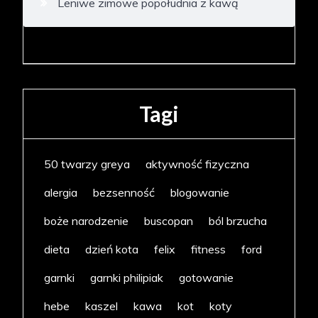
Leniwe zimowe popołudnia z kawą
Tagi
50 twarzy greya
aktywność fizyczna
alergia
bezsenność
blogowanie
boże narodzenie
buscopan
ból brzucha
dieta
dzień kota
felix
fitness
ford
garnki
garnki philipiak
gotowanie
hebe
kaszel
kawa
kot
koty