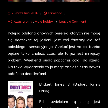
28 września 2016
Karolinaa
on
Mój czas wolny
Moje hobby
Leave a Comment
Filmy,
Kolejna odsłona kinowych perełek, których nie mogę
na
się doczekać tej jesieni. Jest coś fantazy ale też
które
babskiego i sensacyjnego. Czekać jest na co, trzeba
czekam
będzie tylko znaleźć czas, ale to już jest mniejszy
problem. Weekend, pudło popcornu, cola i do dzieła.
Na takie wydarzenia to ja mogę znaleźć czas nawet
obłożona deadline’ami.
Bridget Jones 3 (Bridget Jone’s
Baby)
Ech, uwielbiam tą serię, jest