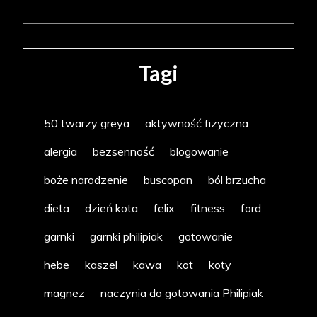
Tagi
50 twarzy greya
aktywność fizyczna
alergia
bezsenność
blogowanie
boże narodzenie
buscopan
ból brzucha
dieta
dzień kota
felix
fitness
ford
garnki
garnki philipiak
gotowanie
hebe
kaszel
kawa
kot
koty
magnez
naczynia do gotowania Philipiak