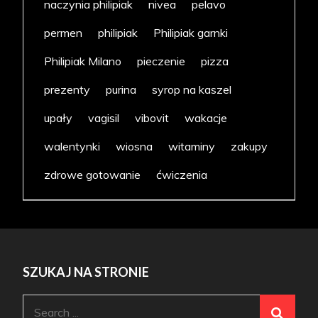
naczynia philipiak
nivea
pelavo
permen
philipiak
Philipiak garnki
Philipiak Milano
pieczenie
pizza
prezenty
purina
syrop na kaszel
upały
vagisil
vibovit
wakacje
walentynki
wiosna
witaminy
zakupy
zdrowe gotowanie
ćwiczenia
SZUKAJ NA STRONIE
Search