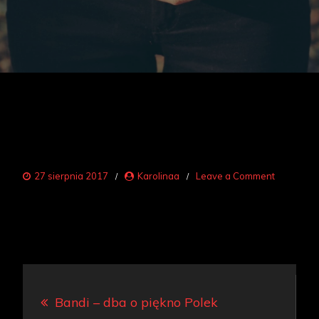
on
27 sierpnia 2017
Karolinaa
Leave a Comment
lip-
balm-
2562353
Nawigacja
Bandi – dba o piękno Polek