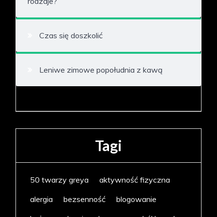
rodzaje?
Czas się doszkolić
Leniwe zimowe popołudnia z kawą
Tagi
50 twarzy greya
aktywność fizyczna
alergia
bezsenność
blogowanie