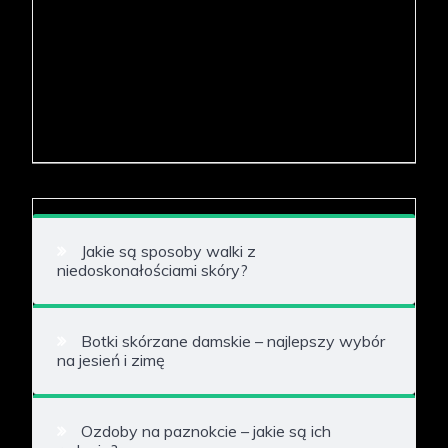
Jakie są sposoby walki z
niedoskonałościami skóry?
Botki skórzane damskie – najlepszy wybór
na jesień i zimę
Ozdoby na paznokcie – jakie są ich