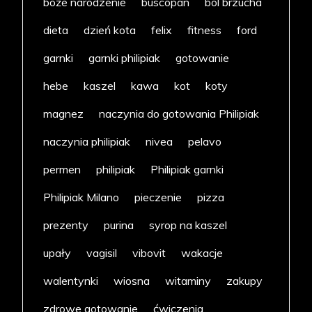
boże narodzenie
buscopan
ból brzucha
dieta
dzień kota
felix
fitness
ford
garnki
garnki philipiak
gotowanie
hebe
kaszel
kawa
kot
koty
magnez
naczynia do gotowania Philipiak
naczynia philipiak
nivea
pelavo
permen
philipiak
Philipiak garnki
Philipiak Milano
pieczenie
pizza
prezenty
purina
syrop na kaszel
upały
vagisil
vibovit
wakacje
walentynki
wiosna
witaminy
zakupy
zdrowe gotowanie
ćwiczenia