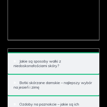
Jakie są sposoby walki z
niedoskonałościami skóry?
Botki skórzane damskie – najlepszy wybór
na jesień i zimę
Ozdoby na paznokcie – jakie są ich