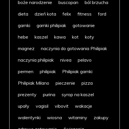
boże narodzenie
buscopan
ból brzucha
dieta
dzień kota
felix
fitness
ford
garnki
garnki philipiak
gotowanie
hebe
kaszel
kawa
kot
koty
magnez
naczynia do gotowania Philipiak
naczynia philipiak
nivea
pelavo
permen
philipiak
Philipiak garnki
Philipiak Milano
pieczenie
pizza
prezenty
purina
syrop na kaszel
upały
vagisil
vibovit
wakacje
walentynki
wiosna
witaminy
zakupy