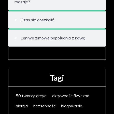
rodzaje?
Czas się doszkolić
Leniwe zimowe popołudnia z kawą
Tagi
50 twarzy greya
aktywność fizyczna
alergia
bezsenność
blogowanie