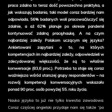
aby
praca zdalna to teraz dość powszechna praktyka, a
nie
jak wskazują badania, taki model coraz bardziej nam
bać
odpowiada. 56% badanych woli pracować/uczyć się
się
zdalnie, a aż 62% planuje po okresie pandemii
mówić
kontynuować zdalną pracę/naukę. A na czym
po
najbardziej zależy Polakom uczącym się języka?
angielsku!
Ankietowani zapytani o to, na których
kompetencjach im najbardziej zależy, odpowiedzieli w
zdecydowanej większości, że są to właśnie
konwersacje (83,6 proc.). Potrzeba ta staje się coraz
ważniejsza wśród starszej grupy respondentów – na
rozwój kompetencji konwersacyjnych wskazało
ponad 90 proc. osób powyżej 55. roku życia.
Nauka języka to już nie tylko kwestia zawodowa.
Coraz częściej angielski przydaje nam się także “po