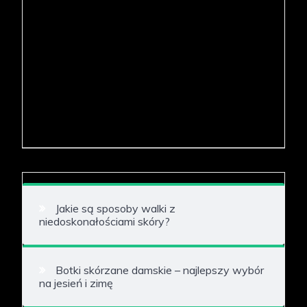
Jakie są sposoby walki z
niedoskonałościami skóry?
Botki skórzane damskie – najlepszy wybór
na jesień i zimę