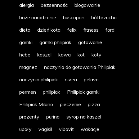
alergia
bezsenność
blogowanie
boże narodzenie
buscopan
ból brzucha
dieta
dzień kota
felix
fitness
ford
garnki
garnki philipiak
gotowanie
hebe
kaszel
kawa
kot
koty
magnez
naczynia do gotowania Philipiak
naczynia philipiak
nivea
pelavo
permen
philipiak
Philipiak garnki
Philipiak Milano
pieczenie
pizza
prezenty
purina
syrop na kaszel
upały
vagisil
vibovit
wakacje