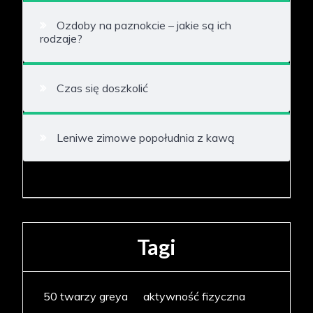
Ozdoby na paznokcie – jakie są ich
rodzaje?
Czas się doszkolić
Leniwe zimowe popołudnia z kawą
Tagi
50 twarzy greya
aktywność fizyczna