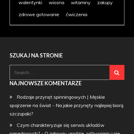
walentynki
wiosna
witaminy
zakupy
zdrowe gotowanie
ćwiczenia
SZUKAJ NA STRONIE
Search
for:
NAJNOWSZE KOMENTARZE
Rodzaje przynęt spinningowych | Męskie
spojrzenie na świat
-
Na jakie przynęty najlepiej biorą
szczupaki?
Czym charakteryzuje się serwis układów
napędowych? - O zdrowiu, urodzie, odżywianiu i nie