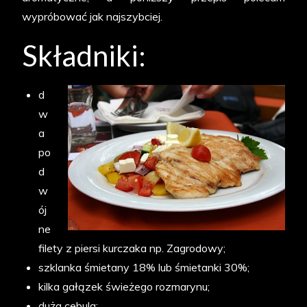
wypróbować jak najszybciej.
Składniki:
d
w
a
po
d
w
ój
ne
filety z piersi kurczaka np. Zagrodowy;
szklanka śmietany 18% lub śmietanki 30%;
kilka gałązek świeżego rozmarynu;
duża cebula;