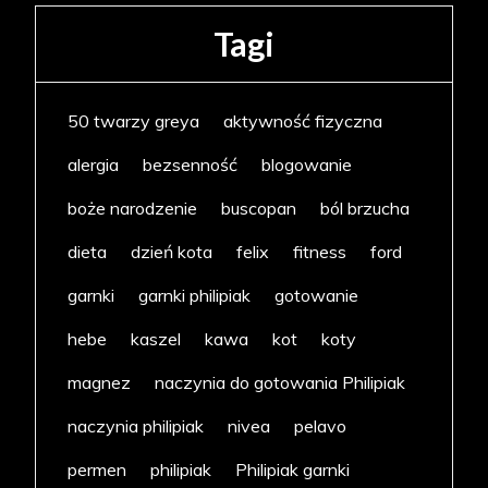
Tagi
50 twarzy greya
aktywność fizyczna
alergia
bezsenność
blogowanie
boże narodzenie
buscopan
ból brzucha
dieta
dzień kota
felix
fitness
ford
garnki
garnki philipiak
gotowanie
hebe
kaszel
kawa
kot
koty
magnez
naczynia do gotowania Philipiak
naczynia philipiak
nivea
pelavo
permen
philipiak
Philipiak garnki