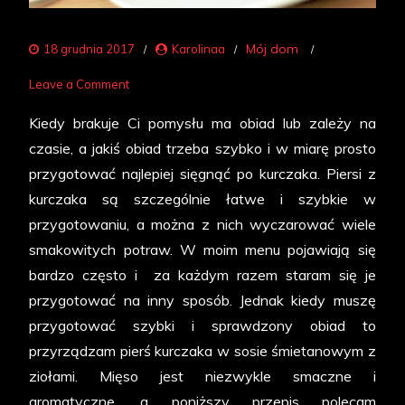
Mój dom
18 grudnia 2017
Karolinaa
on
Leave a Comment
Pierś
Kiedy brakuje Ci pomysłu ma obiad lub zależy na
kurczaka
czasie, a jakiś obiad trzeba szybko i w miarę prosto
w
przygotować najlepiej sięgnąć po kurczaka. Piersi z
sosie
kurczaka są szczególnie łatwe i szybkie w
śmietanowym
przygotowaniu, a można z nich wyczarować wiele
smakowitych potraw. W moim menu pojawiają się
bardzo często i za każdym razem staram się je
przygotować na inny sposób. Jednak kiedy muszę
przygotować szybki i sprawdzony obiad to
przyrządzam pierś kurczaka w sosie śmietanowym z
ziołami. Mięso jest niezwykle smaczne i
aromatyczne, a poniższy przepis polecam