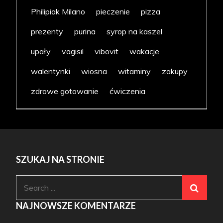
Philipiak Milano
pieczenie
pizza
prezenty
purina
syrop na kaszel
upały
vagisil
vibovit
wakacje
walentynki
wiosna
witaminy
zakupy
zdrowe gotowanie
ćwiczenia
SZUKAJ NA STRONIE
Search
for:
NAJNOWSZE KOMENTARZE