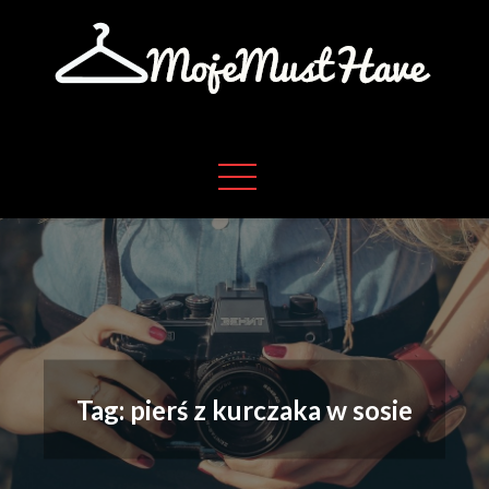
Skip
to
content
Moje absolutne must have w życiu
Moje must have
Tag:
pierś z kurczaka w sosie