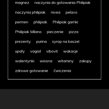
magnez
naczynia do gotowania Philipiak
naczynia philipiak
nivea
pelavo
permen
philipiak
Philipiak garnki
Philipiak Milano
pieczenie
pizza
prezenty
purina
syrop na kaszel
upały
vagisil
vibovit
wakacje
walentynki
wiosna
witaminy
zakupy
zdrowe gotowanie
ćwiczenia