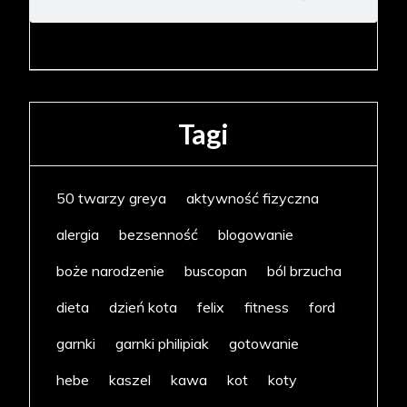
Tagi
50 twarzy greya
aktywność fizyczna
alergia
bezsenność
blogowanie
boże narodzenie
buscopan
ból brzucha
dieta
dzień kota
felix
fitness
ford
garnki
garnki philipiak
gotowanie
hebe
kaszel
kawa
kot
koty