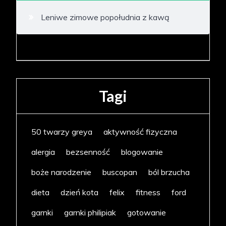
Leniwe zimowe popołudnia z kawą
Tagi
50 twarzy greya
aktywność fizyczna
alergia
bezsenność
blogowanie
boże narodzenie
buscopan
ból brzucha
dieta
dzień kota
felix
fitness
ford
garnki
garnki philipiak
gotowanie