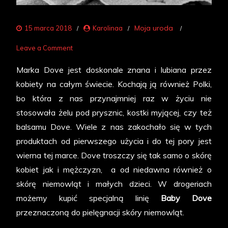
Moja uroda
15 marca 2018
Karolinaa
on
Leave a Comment
Pielęgnacja
Marka Dove jest doskonale znana i lubiana przez
dla
kobiety na całym świecie. Kochają ją również Polki,
małych
bo która z nas przynajmniej raz w życiu nie
i
stosowała żelu pod prysznic, kostki myjącej, czy też
dużych
balsamu Dove. Wiele z nas zakochało się w tych
produktach od pierwszego użycia i do tej pory jest
wierna tej marce. Dove troszczy się tak samo o skórę
kobiet jak i mężczyzn, a od niedawna również o
skórę niemowląt i małych dzieci. W drogeriach
możemy kupić specjalną linię
Baby Dove
przeznaczoną do pielęgnacji skóry niemowląt.