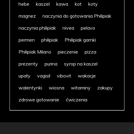
hebe
kaszel
kawa
kot
koty
magnez
naczynia do gotowania Philipiak
naczynia philipiak
nivea
pelavo
permen
philipiak
Philipiak garnki
Philipiak Milano
pieczenie
pizza
prezenty
purina
syrop na kaszel
upały
vagisil
vibovit
wakacje
walentynki
wiosna
witaminy
zakupy
zdrowe gotowanie
ćwiczenia